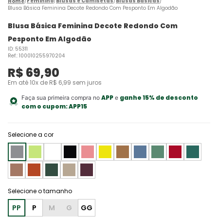
Feminino
Blusas e Camisetas
Blusas Básicas
Blusa Básica Feminina Decote Redondo Com Pesponto Em Algodão
Blusa Básica Feminina Decote Redondo Com
Pesponto Em Algodão
ID
:
55311
Ref.
:
100010255970204
R$
69
,
90
Em até
10
x de
R$
6
,
99
sem juros
APP
ganhe 15% de desconto
Faça sua primeira compra no
e
com o cupom:
APP15
Selecione a cor
PP
P
M
G
GG