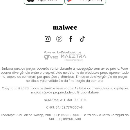
Powered by
Developed by
Embora raro, os preços poderão variar durante a navegação sem aviso prévio. Pode 
ocorrer divergência entre o preço exibido no detalhe do produto e preço apresentado 
na sacola de compras, por questões sistêmicas. Em caso de divergência de preços 
no site, o valor válido é o da finalização da compra. 
 Copyright © 2020. Todos os direitos reservados. As fotos aqui veiculadas, logotipo e 
marca são de propriedade do Grupo Malwee.
NOME: MALWEE MALHAS LTDA
CNPJ: 84.429.737/0001-14
Endereço: Rua Bertha Weege, 200 - CEP: 89260-900 - Barra do Rio Cerro, Jaraguá do 
Sul - SC, 89260-500