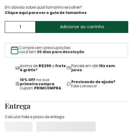
Em dúvida sobre qual tamanho escolher?
Adicionar ao carrinho
Compre sem preocupações:
você tem
30 dias para devolução
Acima de
R$299
o
frete
Parcele em até
10x sem
é grátis*
juros
10% OFF
na sua
Precisando de ajuda?
primeira compra
Fale conosco!
cupom
PRIMCOMPRA
Entrega
Calcular frete e prazo de entrega