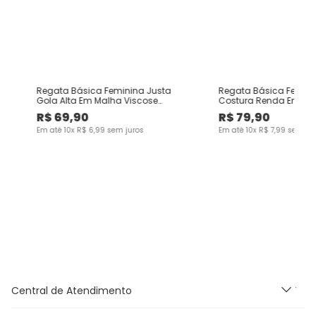
U
Regata Básica Feminina Justa
Regata Básica Femini
Gola Alta Em Malha Viscose
Costura Renda Em Ri
Canelada
R$
69
,
90
R$
79
,
90
Em até
10
x
R$
6
,
99
sem juros
Em até
10
x
R$
7
,
99
sem jur
Central de Atendimento