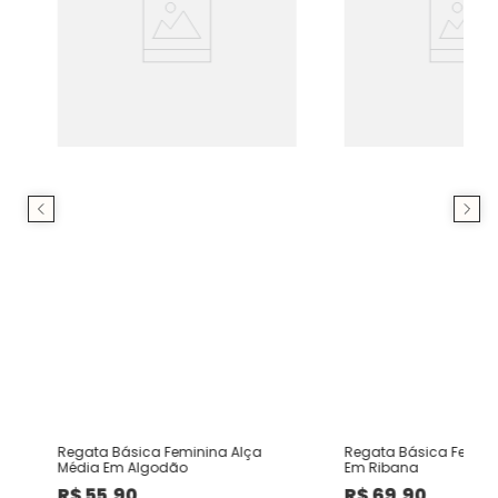
o
Regata Básica Feminina Alça
Regata Básica Femini
Média Em Algodão
Em Ribana
R$
55
,
90
R$
69
,
90