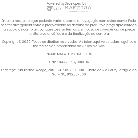
Powered by
Developed by
Embora raro, os preços poderão variar durante a navegação sem aviso prévio. Pode 
ocorrer divergência entre o preço exibido no detalhe do produto e preço apresentado 
na sacola de compras, por questões sistêmicas. Em caso de divergência de preços 
no site, o valor válido é o da finalização da compra. 
 Copyright © 2020. Todos os direitos reservados. As fotos aqui veiculadas, logotipo e 
marca são de propriedade do Grupo Malwee.
NOME: MALWEE MALHAS LTDA
CNPJ: 84.429.737/0001-14
Endereço: Rua Bertha Weege, 200 - CEP: 89260-900 - Barra do Rio Cerro, Jaraguá do 
Sul - SC, 89260-500
Termos mais buscados
1
º
Vestido
2
º
Blusa Feminina
3
º
Calça Feminina
4
º
Pijama Feminino
5
º
Camiseta Feminina