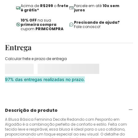
Acima de
R$299
o
frete
Parcele em até
10x sem
é grátis*
juros
10% OFF
na sua
Precisando de ajuda?
primeira compra
Fale conosco!
cupom
PRIMCOMPRA
Entrega
Calcular frete e prazo de entrega
97% das entregas realizadas no prazo.
Descrição do produto
A Blusa Básica Feminina Decote Redondo com Pesponto em
Algodão é a combinação perfeita de conforto e estilo. Feita com
tecido leve e respirável, essa blusa é ideal para o uso cotidiano,
proporcionando um toque especial ao seu visual. O detalhe do