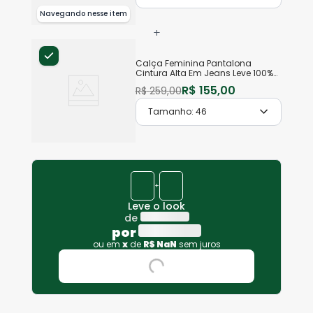
Navegando nesse item
+
Calça Feminina Pantalona
Cintura Alta Em Jeans Leve 100%
Algodão
R$
155
,
00
R$
259
,
00
Tamanho:
46
+
Leve o look
de
por
ou em
x
de
R$
NaN
sem juros