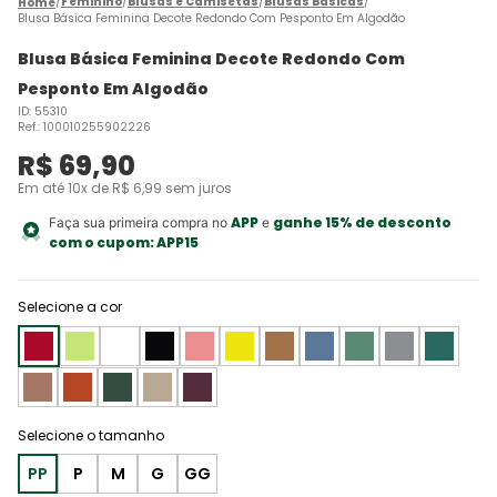
Feminino
Blusas e Camisetas
Blusas Básicas
Blusa Básica Feminina Decote Redondo Com Pesponto Em Algodão
Blusa Básica Feminina Decote Redondo Com
Pesponto Em Algodão
ID
:
55310
Ref.
:
100010255902226
R$
69
,
90
Em até
10
x de
R$
6
,
99
sem juros
APP
ganhe 15% de desconto
Faça sua primeira compra no
e
com o cupom:
APP15
Selecione a cor
PP
P
M
G
GG