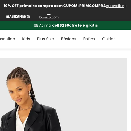
10% OFF primeira compra com CUPOM: PRIMCOMPRA
Aproveitar
Acima de
R$299
o
frete é grátis
sculino
Kids
Plus Size
Básicos
Enfim
Outlet