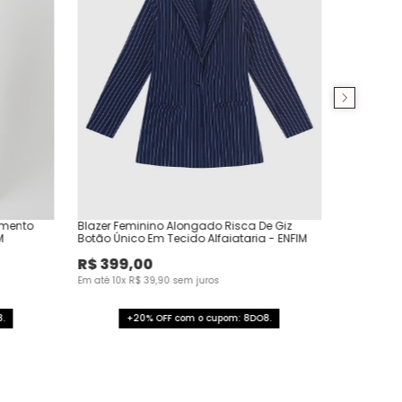
amento
Blazer Feminino Alongado Risca De Giz
M
Botão Único Em Tecido Alfaiataria - ENFIM
R$
399
,
00
Em até
10
x
R$
39
,
90
sem juros
.
+20% OFF com o cupom: 8DO8.