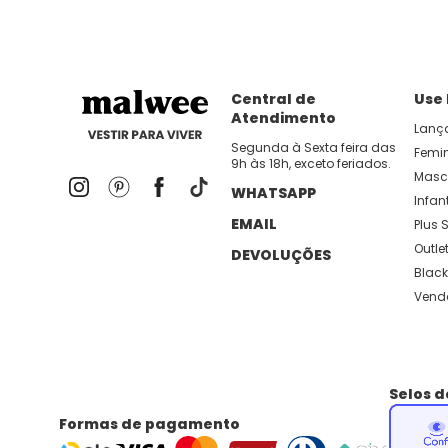
Central de
Use
Atendimento
Lanç
Segunda à Sexta feira das
Femi
9h às 18h, exceto feriados.
Masc
WHATSAPP
Infant
EMAIL
Plus S
Outle
DEVOLUÇÕES
Black
Vend
Selos 
Formas de pagamento