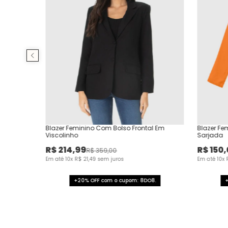
Blazer Feminino Com Bolso Frontal Em
Blazer Fe
Viscolinho
Sarjada
R$
214
,
99
R$
150
,
R$
359
,
00
Em até
10
x
R$
21
,
49
sem juros
Em até
10
x
+20% OFF com o cupom: 8DO8.