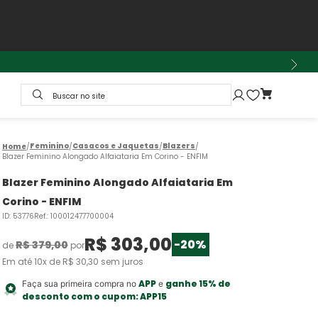
Buscar no site
Feminino
Casacos e Jaquetas
Blazers
Blazer Feminino Alongado Alfaiataria Em Corino - ENFIM
Blazer Feminino Alongado Alfaiataria Em
Corino - ENFIM
ID
:
53776
Ref.
:
100012477700004
R$
303
,
00
-
20%
R$
379
,
00
de
por
Em até
10
x de
R$
30
,
30
sem juros
APP
ganhe 15% de
Faça sua primeira compra no
e
desconto com o cupom:
APP15