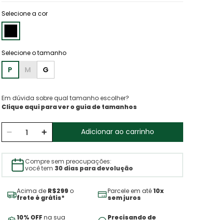
Selecione a cor
P
M
G
Em dúvida sobre qual tamanho escolher?
Clique aqui para ver o guia de tamanhos
Adicionar ao carrinho
Compre sem preocupações:
você tem
30 dias para devolução
Acima de
R$299
o
Parcele em até
10x
frete é grátis*
sem juros
10% OFF
na sua
Precisando de