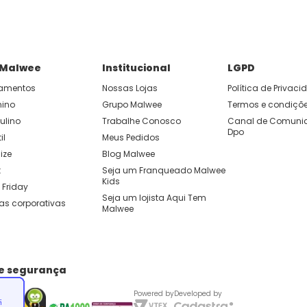
 Malwee
Institucional
LGPD
amentos
Nossas Lojas
Política de Privac
nino
Grupo Malwee
Termos e condiçõ
ulino
Trabalhe Conosco
Canal de Comunic
Dpo
il
Meus Pedidos
ize
Blog Malwee
t
Seja um Franqueado Malwee 
Kids 
 Friday
Seja um lojista Aqui Tem 
as corporativas
Malwee
de segurança
Powered by
Developed by