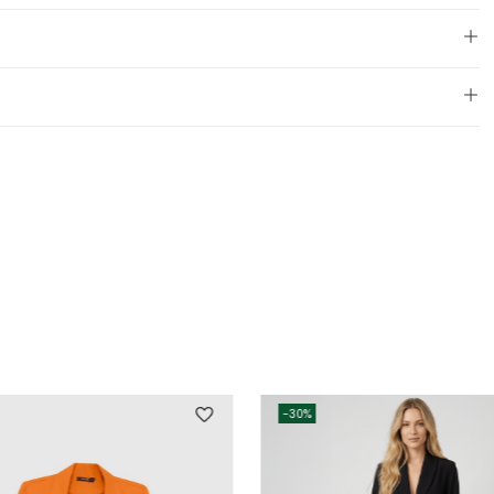
-
30%