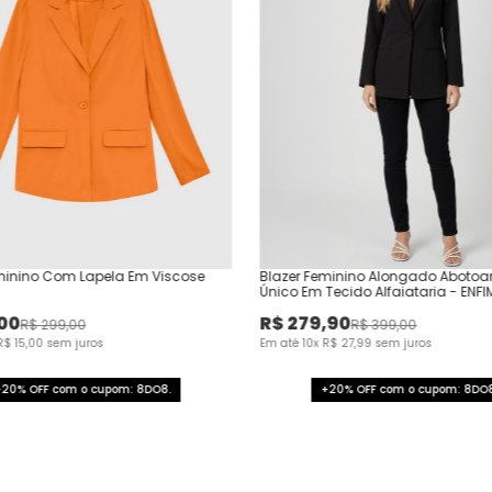
minino Com Lapela Em Viscose
Blazer Feminino Alongado Aboto
Único Em Tecido Alfaiataria - ENFI
00
R$
279
,
90
R$
299
,
00
R$
399
,
00
R$
15
,
00
sem juros
Em até
10
x
R$
27
,
99
sem juros
+20% OFF com o cupom: 8DO8.
+20% OFF com o cupom: 8DO8