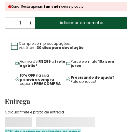
Corra!
Resta
apenas
1
unidade
desse produto
Adicionar ao carrinho
Compre sem preocupações:
você tem
30 dias para devolução
Acima de
R$299
o
frete
Parcele em até
10x sem
é grátis*
juros
10% OFF
na sua
Precisando de ajuda?
primeira compra
Fale conosco!
cupom
PRIMCOMPRA
Entrega
Calcular frete e prazo de entrega
97% das entregas realizadas no prazo.