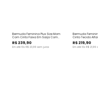
Bermuda Feminina Plus Size Mom
Bermuda Feminina Plu
Com Cinto Faixa Em Sarja Com
Cinto Tecido Alfaiata
Elastano
Elastano
R$
239
,
90
R$
219
,
90
Em até
10
x
R$
23
,
99
sem juros
Em até
10
x
R$
21
,
99
sem ju