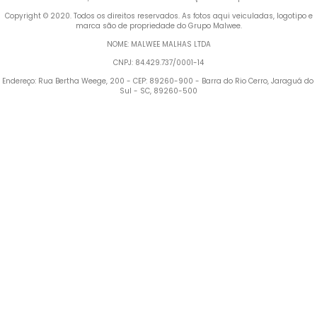
 Copyright © 2020. Todos os direitos reservados. As fotos aqui veiculadas, logotipo e 
marca são de propriedade do Grupo Malwee.
NOME: MALWEE MALHAS LTDA
CNPJ: 84.429.737/0001-14
Endereço: Rua Bertha Weege, 200 - CEP: 89260-900 - Barra do Rio Cerro, Jaraguá do 
Sul - SC, 89260-500
Termos mais buscados
1
º
Blusa Feminina
2
º
Vestido
3
º
Calça Feminina
4
º
Pijama Feminino
5
º
Camiseta Feminina
6
º
Moletom Feminino
7
º
Pijama
8
º
Moletom Masculino
9
º
Vestido Infantil