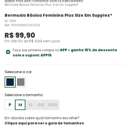
Plus Size
Feminino
Shorts e Bermudas
Bermuda Básica Feminina Plus Size Em Supplex®
Bermuda Básica Feminina Plus Size Em Supplex®
ID
:
7768
Ref.
:
100005850202023
R$
99
,
90
Em até
10
x de
R$
9
,
99
sem juros
APP
ganhe 15% de desconto
Faça sua primeira compra no
e
com o cupom:
APP15
Selecione a cor
P
M
G
GG
XGG
Em dúvida sobre qual tamanho escolher?