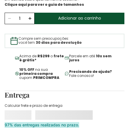
Adicionar ao carrinho
Compre sem preocupações:
você tem
30 dias para devolução
Acima de
R$299
o
frete
Parcele em até
10x sem
é grátis*
juros
10% OFF
na sua
Precisando de ajuda?
primeira compra
Fale conosco!
cupom
PRIMCOMPRA
Entrega
Calcular frete e prazo de entrega
97% das entregas realizadas no prazo.