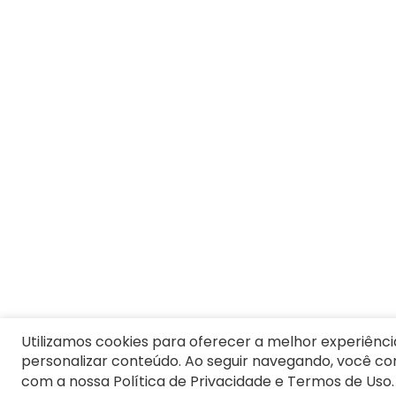
8
º
Moletom Masculino
9
º
Jaqueta
10
º
Vestido Infantil
Utilizamos cookies para oferecer a melhor experiênci
personalizar conteúdo. Ao seguir navegando, você c
com a nossa Política de Privacidade e Termos de Uso.