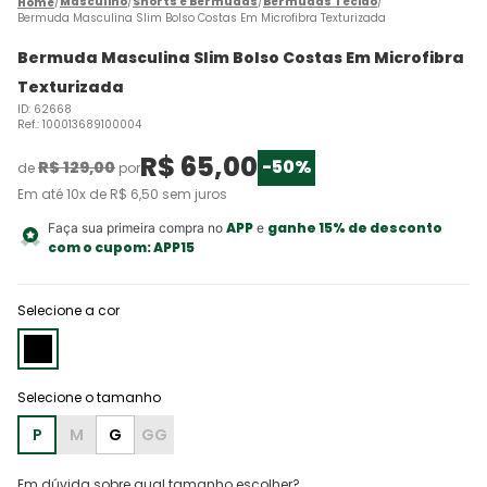
Masculino
Shorts e Bermudas
Bermudas Tecido
Bermuda Masculina Slim Bolso Costas Em Microfibra Texturizada
Bermuda Masculina Slim Bolso Costas Em Microfibra
Texturizada
ID
:
62668
Ref.
:
100013689100004
R$
65
,
00
-
50%
R$
129
,
00
de
por
Em até
10
x de
R$
6
,
50
sem juros
APP
ganhe 15% de desconto
Faça sua primeira compra no
e
com o cupom:
APP15
Selecione a cor
P
M
G
GG
Em dúvida sobre qual tamanho escolher?