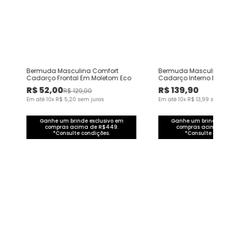
Bermuda Masculina Comfort
Bermuda Masculina C
Cadarço Frontal Em Moletom Eco
Cadarço Interno Em M
Sarjado
R$
52
,
00
R$
139
,
90
R$
129
,
00
Em até
10
x
R$
5
,
20
sem juros
Em até
10
x
R$
13
,
99
sem ju
Ganhe um brinde exclusivo em
Ganhe um brinde exc
compras acima de R$449.
compras acima de
*Consulte condições.
*Consulte condi