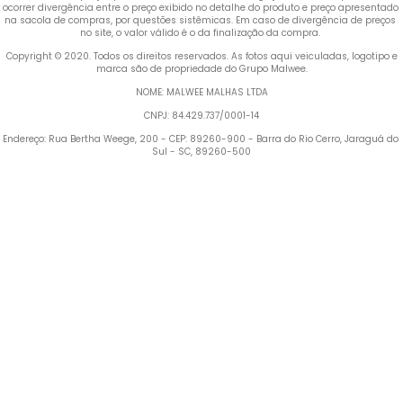
ocorrer divergência entre o preço exibido no detalhe do produto e preço apresentado 
na sacola de compras, por questões sistêmicas. Em caso de divergência de preços 
no site, o valor válido é o da finalização da compra. 
 Copyright © 2020. Todos os direitos reservados. As fotos aqui veiculadas, logotipo e 
marca são de propriedade do Grupo Malwee.
NOME: MALWEE MALHAS LTDA
CNPJ: 84.429.737/0001-14
Endereço: Rua Bertha Weege, 200 - CEP: 89260-900 - Barra do Rio Cerro, Jaraguá do 
Sul - SC, 89260-500
Termos mais buscados
1
º
Vestido
2
º
Blusa Feminina
3
º
Calça Feminina
4
º
Pijama Feminino
5
º
Camiseta Feminina
6
º
Moletom Feminino
7
º
Pijama