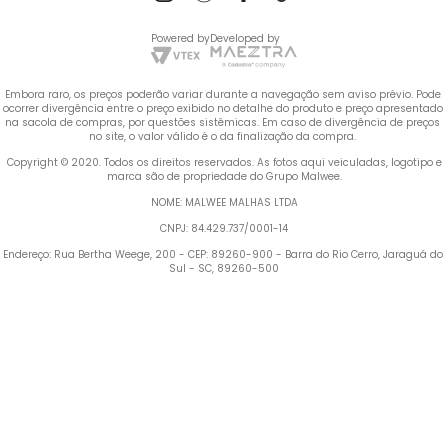
Powered by
Developed by
Embora raro, os preços poderão variar durante a navegação sem aviso prévio. Pode 
ocorrer divergência entre o preço exibido no detalhe do produto e preço apresentado 
na sacola de compras, por questões sistêmicas. Em caso de divergência de preços 
no site, o valor válido é o da finalização da compra. 
 Copyright © 2020. Todos os direitos reservados. As fotos aqui veiculadas, logotipo e 
marca são de propriedade do Grupo Malwee.
NOME: MALWEE MALHAS LTDA
CNPJ: 84.429.737/0001-14
Endereço: Rua Bertha Weege, 200 - CEP: 89260-900 - Barra do Rio Cerro, Jaraguá do 
Sul - SC, 89260-500
Termos mais buscados
TERMOS MAIS BUSCADOS
1
º
Blusa Feminina
1
º
blusa feminina
2
º
Vestido
2
º
vestido
3
º
Calça Feminina
4
º
Pijama Feminino
3
º
calça feminina