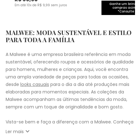
Ganhe um brinde 
Em até
10
x de
R$
9
,
99
sem juros
compras acima 
*Consulte co
MALWEE: MODA SUSTENTÁVEL E ESTILO
PARA TODA A FAMÍLIA
A Malwee é uma empresa brasileira referência em moda
sustentável, oferecendo roupas e acessórios de qualidade
para homens, mulheres e crianças. Aqui, você encontra
uma ampla variedade de peças para todas as ocasiões,
desde
looks casuais
para o dia a dia até produções mais
elaboradas para momentos especiais. As coleções da
Malwee acompanham as últimas tendências da moda,
sempre com um toque de originalidade e bom gosto.
Vista-se bem e faça a diferença com a Malwee. Conheça
as coleções de
roupas masculinas
,
femininas
,
plus size
e
expand_more
Ler mais
infantil
e encontre a roupa perfeita para valorizar seu