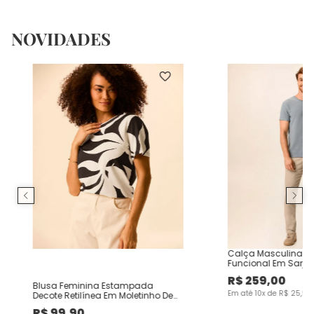
NOVIDADES
Calça Masculina Ch
Funcional Em Sarja
R$
259
,
00
Blusa Feminina Estampada
Em até
10
x de
R$
25
,
90
Decote Retilínea Em Moletinho De
Viscose
R$
99
,
90