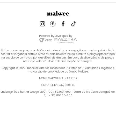
Powered by
Developed by
Embora raro, os preços poderão variar durante a navegação sem aviso prévio. Pode 
ocorrer divergência entre o preço exibido no detalhe do produto e preço apresentado 
na sacola de compras, por questões sistêmicas. Em caso de divergência de preços 
no site, o valor válido é o da finalização da compra. 
 Copyright © 2020. Todos os direitos reservados. As fotos aqui veiculadas, logotipo e 
marca são de propriedade do Grupo Malwee.
NOME: MALWEE MALHAS LTDA
CNPJ: 84.429.737/0001-14
Endereço: Rua Bertha Weege, 200 - CEP: 89260-900 - Barra do Rio Cerro, Jaraguá do 
Sul - SC, 89260-500
Termos mais buscados