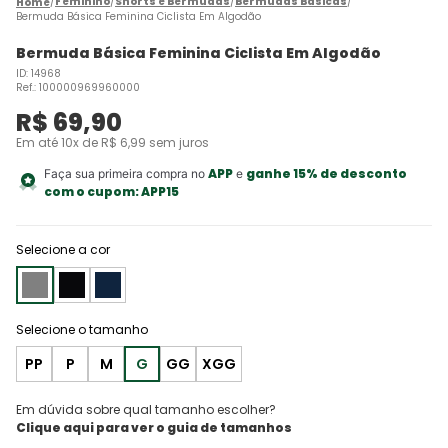
Feminino
Shorts e Bermudas
Bermudas Básicas
Bermuda Básica Feminina Ciclista Em Algodão
Bermuda Básica Feminina Ciclista Em Algodão
ID
:
14968
Ref.
:
100000969960000
R$
69
,
90
Em até
10
x de
R$
6
,
99
sem juros
APP
ganhe 15% de desconto
Faça sua primeira compra no
e
com o cupom:
APP15
Selecione a cor
PP
P
M
G
GG
XGG
Em dúvida sobre qual tamanho escolher?