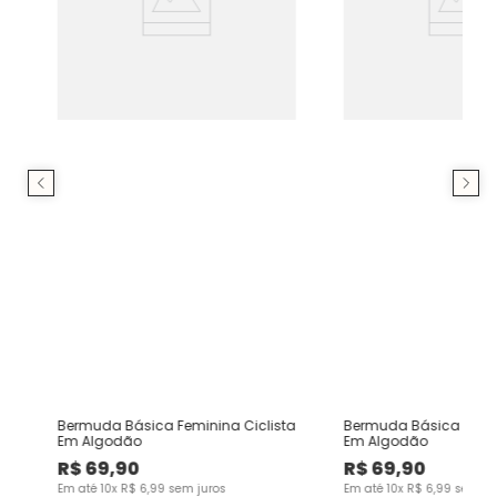
Bermuda Básica Feminina Ciclista
Bermuda Básica Femin
Em Algodão
Em Algodão
R$
69
,
90
R$
69
,
90
Em até
10
x
R$
6
,
99
sem juros
Em até
10
x
R$
6
,
99
sem ju