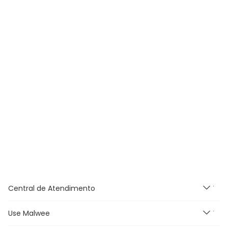
Central de Atendimento
Use Malwee
Segunda à Sexta feira das
9h às 18h, exceto feriados.