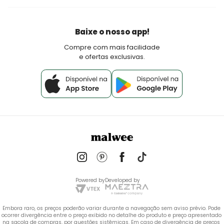
Fretes e Entrega
Seja um lojista Aqui Tem Malwee
Devoluções
Política de Pagamento
Baixe o nosso app!
Fale Conosco
Compre com mais facilidade
e ofertas exclusivas.
Powered by
Developed by
Embora raro, os preços poderão variar durante a navegação sem aviso prévio. Pode 
ocorrer divergência entre o preço exibido no detalhe do produto e preço apresentado 
na sacola de compras, por questões sistêmicas. Em caso de divergência de preços 