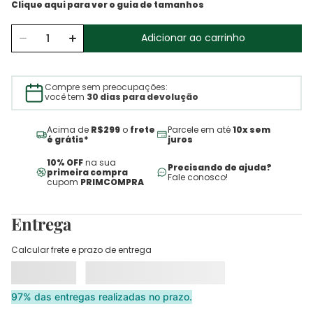
Adicionar ao carrinho
Compre sem preocupações:
você tem
30 dias para devolução
Acima de
R$299
o
frete
Parcele em até
10x sem
é grátis*
juros
10% OFF
na sua
Precisando de ajuda?
primeira compra
Fale conosco!
cupom
PRIMCOMPRA
Entrega
Calcular frete e prazo de entrega
97% das entregas realizadas no prazo.