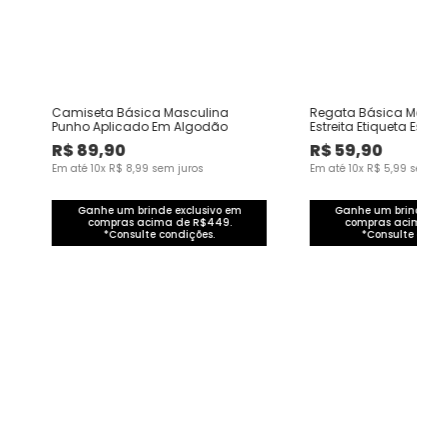
m
Camiseta Básica Masculina
Regata Básica Mascul
Punho Aplicado Em Algodão
Estreita Etiqueta Est
Algodão
R$
89
,
90
R$
59
,
90
Em até
10
x
R$
8
,
99
sem juros
Em até
10
x
R$
5
,
99
sem ju
Ganhe um brinde exclusivo em
Ganhe um brinde exc
compras acima de R$449.
compras acima de
*Consulte condições.
*Consulte condi