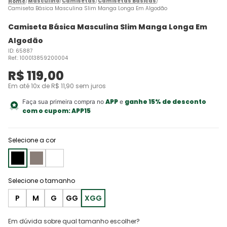
Masculino
Camisetas
Camisetas Básicas
Camiseta Básica Masculina Slim Manga Longa Em Algodão
Camiseta Básica Masculina Slim Manga Longa Em
Algodão
ID
:
65887
Ref.
:
100013859200004
R$
119
,
00
Em até
10
x de
R$
11
,
90
sem juros
APP
ganhe 15% de desconto
Faça sua primeira compra no
e
com o cupom:
APP15
Selecione a cor
P
M
G
GG
XGG
Em dúvida sobre qual tamanho escolher?