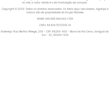
no site, o valor válido é o da finalização da compra. 
 Copyright © 2020. Todos os direitos reservados. As fotos aqui veiculadas, logotipo e 
marca são de propriedade do Grupo Malwee.
NOME: MALWEE MALHAS LTDA
CNPJ: 84.429.737/0001-14
Endereço: Rua Bertha Weege, 200 - CEP: 89260-900 - Barra do Rio Cerro, Jaraguá do 
Sul - SC, 89260-500
Termos mais buscados
1
º
Blusa Feminina
2
º
Vestido
3
º
Pijama Feminino
4
º
Calça Feminina
5
º
Camiseta Feminina
6
º
Moletom Feminino
7
º
Pijama
8
º
Moletom Masculino