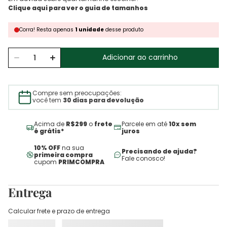
Corra!
Resta
apenas
1
unidade
desse produto
Adicionar ao carrinho
Compre sem preocupações:
você tem
30 dias para devolução
Acima de
R$299
o
frete
Parcele em até
10x sem
é grátis*
juros
10% OFF
na sua
Precisando de ajuda?
primeira compra
Fale conosco!
cupom
PRIMCOMPRA
Entrega
Calcular frete e prazo de entrega