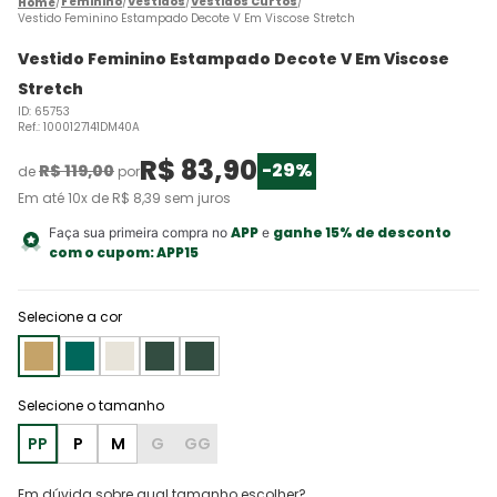
Feminino
Vestidos
Vestidos Curtos
Vestido Feminino Estampado Decote V Em Viscose Stretch
Vestido Feminino Estampado Decote V Em Viscose
Stretch
ID
:
65753
Ref.
:
1000127141DM40A
R$
83
,
90
-
29%
R$
119
,
00
de
por
Em até
10
x de
R$
8
,
39
sem juros
APP
ganhe 15% de desconto
Faça sua primeira compra no
e
com o cupom:
APP15
Selecione a cor
PP
P
M
G
GG
Em dúvida sobre qual tamanho escolher?