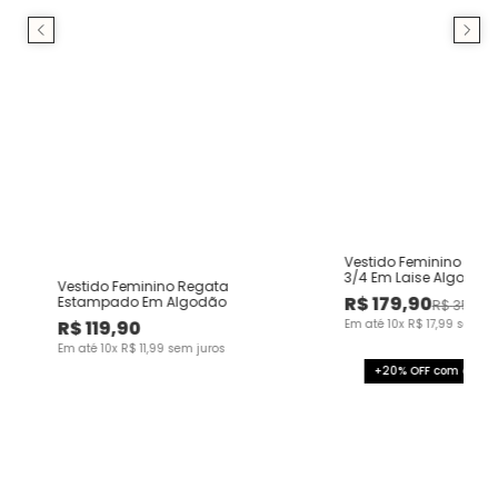
om
Vestido Feminino Dec
3/4 Em Laise Algodão
Vestido Feminino Regata
R$
179
,
90
Estampado Em Algodão
R$
359
,
0
R$
119
,
90
Em até
10
x
R$
17
,
99
sem ju
Em até
10
x
R$
11
,
99
sem juros
+20% OFF com o cup