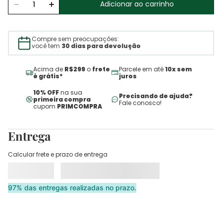
Adicionar ao carrinho
Compre sem preocupações:
você tem
30 dias para devolução
Acima de
R$299
o
frete
Parcele em até
10x sem
é grátis*
juros
10% OFF
na sua
Precisando de ajuda?
primeira compra
Fale conosco!
cupom
PRIMCOMPRA
Entrega
Calcular frete e prazo de entrega
97% das entregas realizadas no prazo.