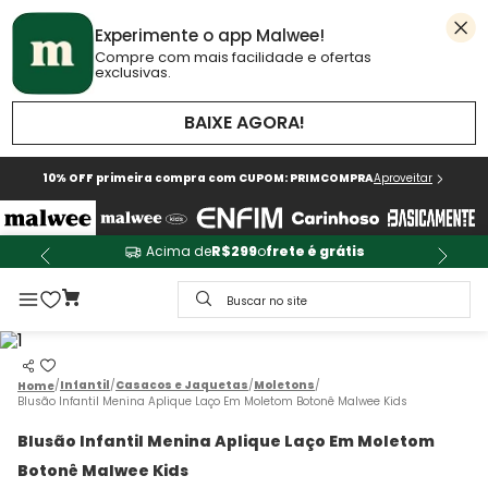
Experimente o app Malwee!
Compre com mais facilidade e ofertas
exclusivas.
BAIXE AGORA!
10% OFF primeira compra com CUPOM: PRIMCOMPRA
Aproveitar
Acima de
R$299
o
frete é grátis
Buscar no site
Infantil
Casacos e Jaquetas
Moletons
Blusão Infantil Menina Aplique Laço Em Moletom Botonê Malwee Kids
Blusão Infantil Menina Aplique Laço Em Moletom
Botonê Malwee Kids