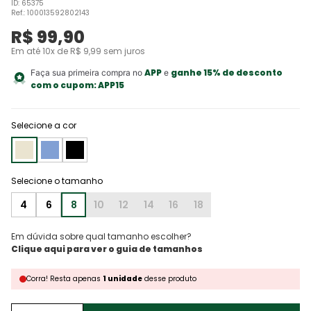
ID
:
65375
Ref.
:
100013592802143
R$
99
,
90
Em até
10
x de
R$
9
,
99
sem juros
APP
ganhe 15% de desconto
Faça sua primeira compra no
e
com o cupom:
APP15
Selecione a cor
4
6
8
10
12
14
16
18
Em dúvida sobre qual tamanho escolher?
Corra!
Resta
apenas
1
unidade
desse produto