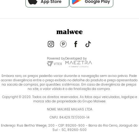
Powered by
Developed by
Embora raro, os preços poderão variar durante a navegação sem aviso prévio. Pode 
ocorrer divergência entre o preço exibido no detalhe do produto e preço apresentado 
na sacola de compras, por questões sistêmicas. Em caso de divergência de preços 
no site, o valor válido é o da finalização da compra. 
 Copyright © 2020. Todos os direitos reservados. As fotos aqui veiculadas, logotipo e 
marca são de propriedade do Grupo Malwee.
NOME: MALWEE MALHAS LTDA
CNPJ: 84.429.737/0001-14
Endereço: Rua Bertha Weege, 200 - CEP: 89260-900 - Barra do Rio Cerro, Jaraguá do 
Sul - SC, 89260-500