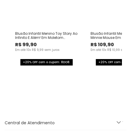
do
Blusão Infantil Menino Toy Story Ao
Blusão Infantil Menina
Infinito E Além! Em Moletom
Minnie Mouse Em Mol
Flanelado Malwee Kids
Flanelado Malwee Kid
R$
99
,
90
R$
109
,
90
Em até
10
x
R$
9
,
99
sem juros
Em até
10
x
R$
10
,
99
sem ju
+20% OFF com o cupom: 8DO8.
+20% OFF com o cup
Central de Atendimento