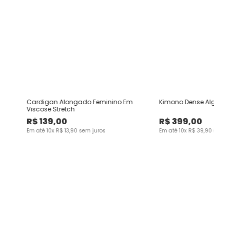
do
Cardigan Alongado Feminino Em
Kimono Dense Algodã
Viscose Stretch
R$
139
,
00
R$
399
,
00
Em até
10
x
R$
13
,
90
sem juros
Em até
10
x
R$
39
,
90
sem j