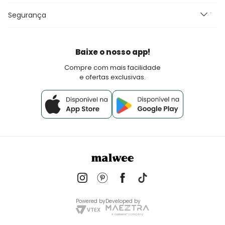
Perguntas Frequentes
Seja um Franqueado Malwee Kids
Segurança
Fretes e Entrega
Seja um lojista Aqui Tem Malwee
Devoluções
Política de Pagamento
Baixe o nosso app!
Fale Conosco
Compre com mais facilidade
e ofertas exclusivas.
Powered by
Developed by