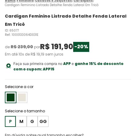
Feminino
Casacos e Jaquetas
Cardigans
Cardigan Feminino Listrado Detalhe Fenda Lateral Em Tricô
Cardigan Feminino Listrado Detalhe Fenda Lateral
Em Tricô
ID
:
65077
Ref.
:
1000133064D031E
R$
191
,
90
-
20%
R$
239
,
00
de
por
Em até
10
x de
R$
19
,
19
sem juros
APP
ganhe 15% de desconto
Faça sua primeira compra no
e
com o cupom:
APP15
Selecione a cor
P
M
G
GG
Em dúvida sobre qual tamanho escolher?