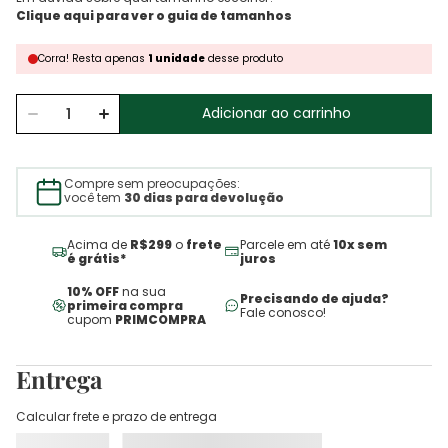
Corra!
Resta
apenas
1
unidade
desse produto
Adicionar ao carrinho
Compre sem preocupações:
você tem
30 dias para devolução
Acima de
R$299
o
frete
Parcele em até
10x sem
é grátis*
juros
10% OFF
na sua
Precisando de ajuda?
primeira compra
Fale conosco!
cupom
PRIMCOMPRA
Entrega
Calcular frete e prazo de entrega