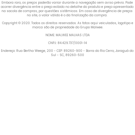
Embora raro, os preços poderão variar durante a navegação sem aviso prévio. Pode 
ocorrer divergência entre o preço exibido no detalhe do produto e preço apresentado 
na sacola de compras, por questões sistêmicas. Em caso de divergência de preços 
no site, o valor válido é o da finalização da compra. 
 Copyright © 2020. Todos os direitos reservados. As fotos aqui veiculadas, logotipo e 
marca são de propriedade do Grupo Malwee.
NOME: MALWEE MALHAS LTDA
CNPJ: 84.429.737/0001-14
Endereço: Rua Bertha Weege, 200 - CEP: 89260-900 - Barra do Rio Cerro, Jaraguá do 
Sul - SC, 89260-500
Termos mais buscados
1
º
Blusa Feminina
2
º
Vestido
3
º
Calça Feminina
4
º
Pijama Feminino
5
º
Camiseta Feminina
6
º
Moletom Feminino
7
º
Pijama