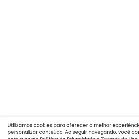
8
º
Moletom Masculino
9
º
Vestido Infantil
10
º
Jaqueta
Utilizamos cookies para oferecer a melhor experiênci
personalizar conteúdo. Ao seguir navegando, você c