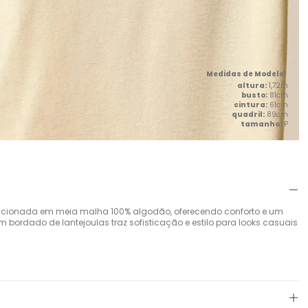
altura:
1,72m
busto:
81cm
cintura:
61cm
quadril:
89cm
tamanho:
P
ccionada em meia malha 100% algodão, oferecendo conforto e um
m bordado de lantejoulas traz sofisticação e estilo para looks casuais
a