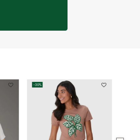
-
30%