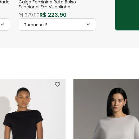
dado
Calça Feminina Reta Bolso
Funcional Em Viscolinho
R$
223
,
90
R$
279
,
00
Tamanho:
P