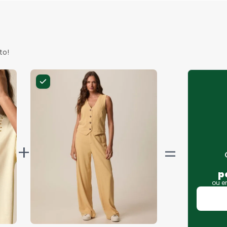
to!
+
p
ou 