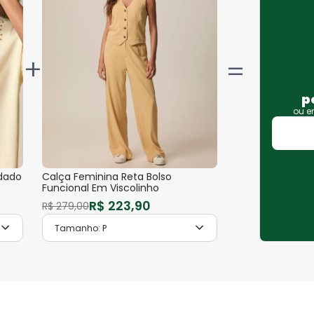
+
p
ou 
dado
Calça Feminina Reta Bolso
Funcional Em Viscolinho
R$
223
,
90
R$
279
,
00
Tamanho:
P