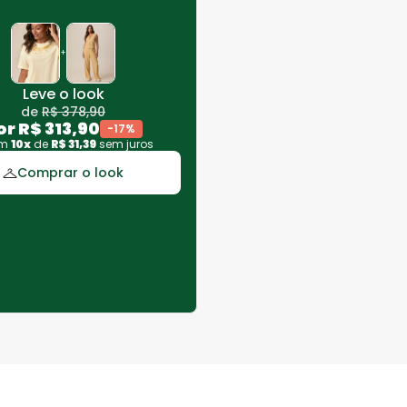
+
Leve o look
de
R$
378
,
90
or
R$
313
,
90
-
17
%
em
10
x
de
R$
31
,
39
sem juros
Comprar o look