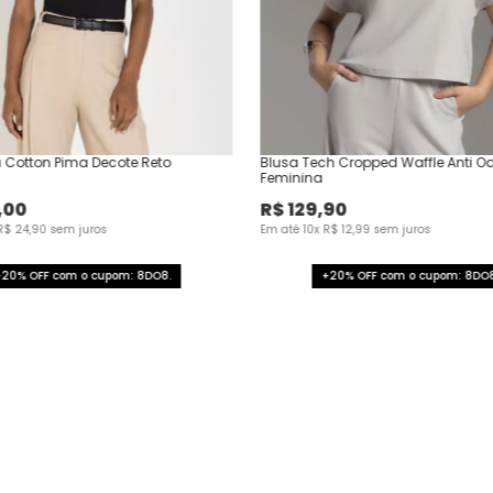
 Cotton Pima Decote Reto
Blusa Tech Cropped Waffle Anti O
Feminina
,
00
R$
129
,
90
R$
24
,
90
sem juros
Em até
10
x
R$
12
,
99
sem juros
+20% OFF com o cupom: 8DO8.
+20% OFF com o cupom: 8DO8