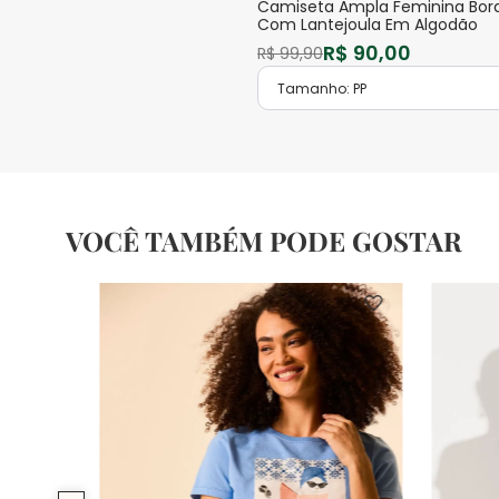
Camiseta Ampla Feminina Bor
Com Lantejoula Em Algodão
R$
90
,
00
R$
99
,
90
Tamanho:
PP
VOCÊ TAMBÉM PODE GOSTAR