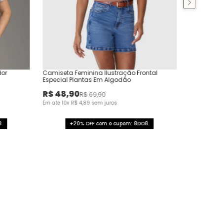
dor
Camiseta Feminina Ilustração Frontal
Especial Plantas Em Algodão
R$
48
,
90
R$
69
,
90
Em até
10
x
R$
4
,
89
sem juros
.
+20% OFF com o cupom: 8DO8.