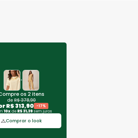
+
Compre os 2 itens
de
R$
378
,
90
or
R$
313
,
90
-
17
%
em
10
x
de
R$
31
,
39
sem juros
Comprar o look