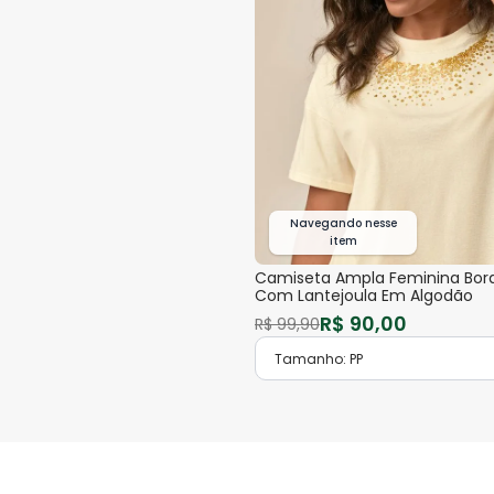
Navegando nesse
item
Camiseta Ampla Feminina Bor
Com Lantejoula Em Algodão
R$
90
,
00
R$
99
,
90
Tamanho:
PP