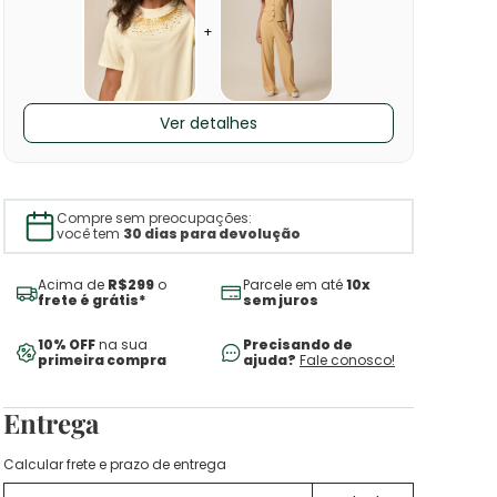
+
Ver detalhes
Compre sem preocupações:
você tem
30 dias para devolução
Acima de
R$299
o
Parcele em até
10x
frete é grátis*
sem juros
10% OFF
na sua
Precisando de
primeira compra
ajuda?
Fale conosco!
Entrega
Calcular frete e prazo de entrega