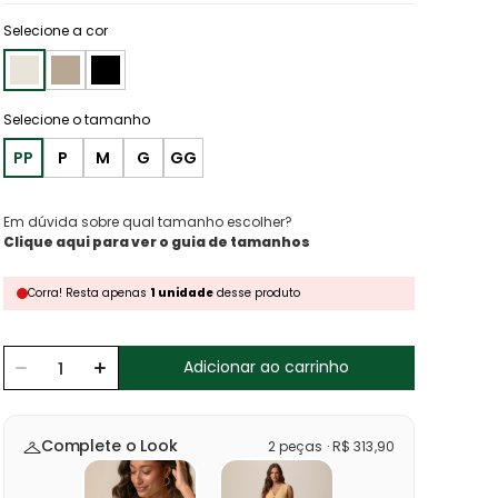
Selecione a cor
PP
P
M
G
GG
Em dúvida sobre qual tamanho escolher?
Clique aqui para ver o guia de tamanhos
Corra!
Resta
apenas
1
unidade
desse produto
Adicionar ao carrinho
Complete o Look
2
peças
·
R$
313
,
90