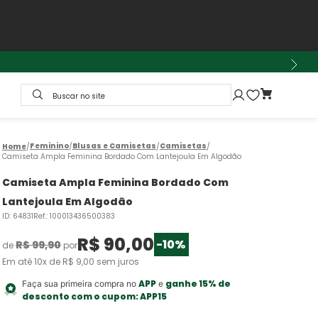
Buscar no site
Feminino
Blusas e Camisetas
Camisetas
Camiseta Ampla Feminina Bordado Com Lantejoula Em Algodão
Camiseta Ampla Feminina Bordado Com
Lantejoula Em Algodão
ID
:
64831
Ref.
:
100013436500383
R$
90
,
00
-
10%
R$
99
,
90
de
por
Em até
10
x de
R$
9
,
00
sem juros
APP
ganhe 15% de
Faça sua primeira compra no
e
desconto com o cupom:
APP15