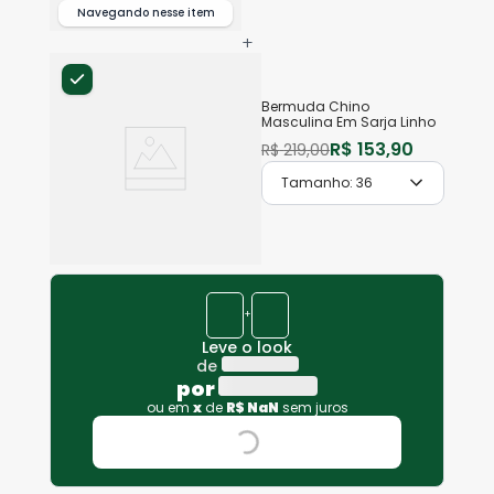
Navegando nesse item
+
Bermuda Chino
Masculina Em Sarja Linho
R$
153
,
90
R$
219
,
00
Tamanho:
36
+
Leve o look
de
por
ou em
x
de
R$
NaN
sem juros