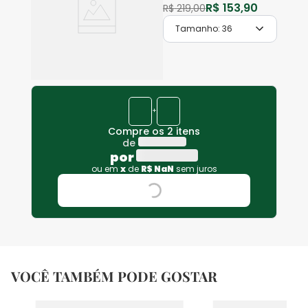
R$
153
,
90
R$
219
,
00
Tamanho:
36
+
Compre os 2 itens
de
por
ou em
x
de
R$
NaN
sem juros
VOCÊ TAMBÉM PODE GOSTAR