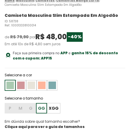
Masculino
Camisetas
Camisetas Manga Curta
Camiseta Masculina Slim Estampada Em Algodão
Camiseta Masculina Slim Estampada Em Algodão
ID
:
58738
Ref.
:
100013338100014
R$
48
,
00
-
40%
R$
79
,
90
de
por
Em até
10
x de
R$
4
,
80
sem juros
APP
ganhe 15% de desconto
Faça sua primeira compra no
e
com o cupom:
APP15
Selecione a cor
P
M
G
GG
XGG
Em dúvida sobre qual tamanho escolher?