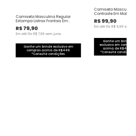
Camiseta Masculina S
Contraste Em Malha 1
Camiseta Masculina Regular
Original Malwee
R$
99
,
90
Estampa Listras Frontais Em
Algodão
Em até
10
x
R$
9
,
99
sem ju
R$
79
,
90
Em até
10
x
R$
7
,
99
sem juros
Ganhe um brinde
exclusivo em compras
Ganhe um brinde exclusivo em
acima de R$449.
compras acima de R$449.
*Consulte condições.
*Consulte condições.