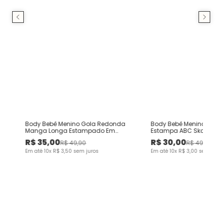
a
Body Bebê Menino Gola Redonda
Body Bebê Menino Ma
Manga Longa Estampado Em
Estampa ABC Skate E
Algodão Malwee Kids
Malwee Kids
R$
35
,
00
R$
30
,
00
R$
49
,
90
R$
49
,
90
Em até
10
x
R$
3
,
50
sem juros
Em até
10
x
R$
3
,
00
sem ju