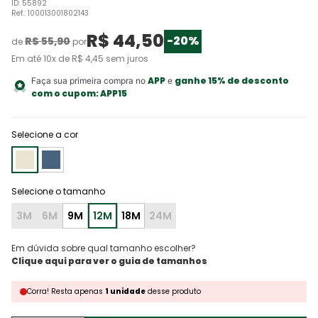
ID
:
55892
Ref.
:
100013001802143
R$
44
,
50
-
20%
R$
55
,
90
de
por
Em até
10
x de
R$
4
,
45
sem juros
APP
ganhe 15% de desconto
Faça sua primeira compra no
e
com o cupom:
APP15
Selecione a cor
3M
6M
9M
12M
18M
24M
Em dúvida sobre qual tamanho escolher?
Corra!
Resta
apenas
1
unidade
desse produto