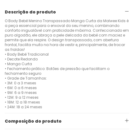
Descrição do produto
O Body Bebê Menino Transpassado Manga Curta da Malwee Kids é
a peça essencial para o enxoval do seu menino, combinando
conforto inigualável com praticidade máxima. Confeccionado em
puro algodão, ele abraça a pele delicada do bebê com maciez e
permite que ela respire. O design transpassado, com abertura
frontal, facilita muito na hora de vestir e, principalmente, de trocar
as fraldas!
• Body Bebê Tradicional
• Decote Redondo
• Manga Curta
• Fechamento prático: Botões de pressão que facilitam o
fechamento seguro
• Grade de Tamanhos:
• 3M: 0 a 3 meses
• 6M: 0 a 6 meses
• 9M: 6 a 9 meses
• 12M: 9 a 12 meses
• 18M: 12 a 18 meses
• 24M: 18 a 24 meses
Composição do produto