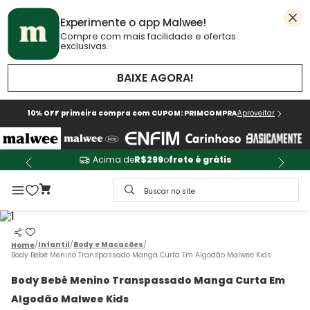
Experimente o app Malwee!
Compre com mais facilidade e ofertas
exclusivas.
BAIXE AGORA!
10% OFF primeira compra com CUPOM: PRIMCOMPRA
Aproveitar
Acima de
R$299
o
frete é grátis
Buscar no site
Infantil
Body e Macacões
Body Bebê Menino Transpassado Manga Curta Em Algodão Malwee Kids
Body Bebê Menino Transpassado Manga Curta Em
Algodão Malwee Kids