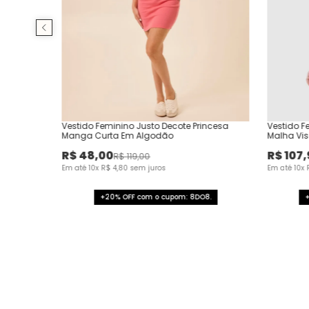
Vestido Feminino Justo Decote Princesa
Vestido F
Manga Curta Em Algodão
Malha Vis
R$
48
,
00
R$
107
,
R$
119
,
00
Em até
10
x
R$
4
,
80
sem juros
Em até
10
x
+20% OFF com o cupom: 8DO8.