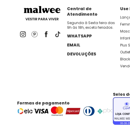
Central de
Use
Atendimento
Lanç
Segunda à Sexta feira das
Femi
9h às 18h, exceto feriados.
Masc
WHATSAPP
Infant
EMAIL
Plus S
Outle
DEVOLUÇÕES
Black
Vend
Selos 
Formas de pagamento