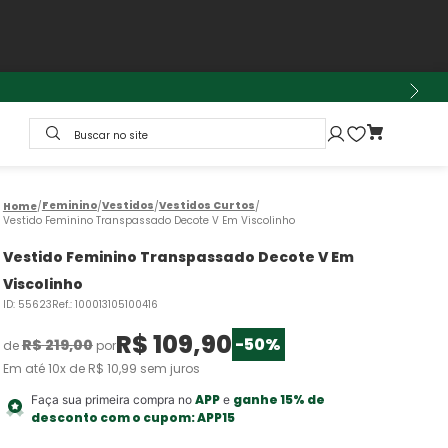
Buscar no site
Feminino
Vestidos
Vestidos Curtos
Vestido Feminino Transpassado Decote V Em Viscolinho
Vestido Feminino Transpassado Decote V Em
Viscolinho
ID
:
55623
Ref.
:
100013105100416
R$
109
,
90
-
50%
R$
219
,
00
de
por
Em até
10
x de
R$
10
,
99
sem juros
APP
ganhe 15% de
Faça sua primeira compra no
e
desconto com o cupom:
APP15