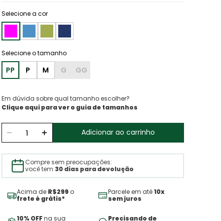
Selecione a cor
PP
P
M
G
GG
Em dúvida sobre qual tamanho escolher?
Clique aqui para ver o guia de tamanhos
Adicionar ao carrinho
Compre sem preocupações:
você tem
30 dias para devolução
Acima de
R$299
o
Parcele em até
10x
frete é grátis*
sem juros
10% OFF
na sua
Precisando de