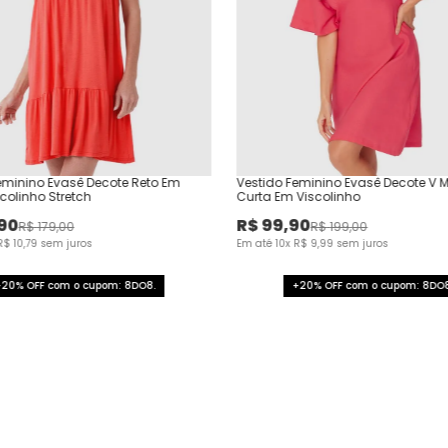
eminino Evasê Decote Reto Em
Vestido Feminino Evasê Decote V
colinho Stretch
Curta Em Viscolinho
90
R$
99
,
90
R$
179
,
00
R$
199
,
00
R$
10
,
79
sem juros
Em até
10
x
R$
9
,
99
sem juros
+20% OFF com o cupom: 8DO8.
+20% OFF com o cupom: 8DO8