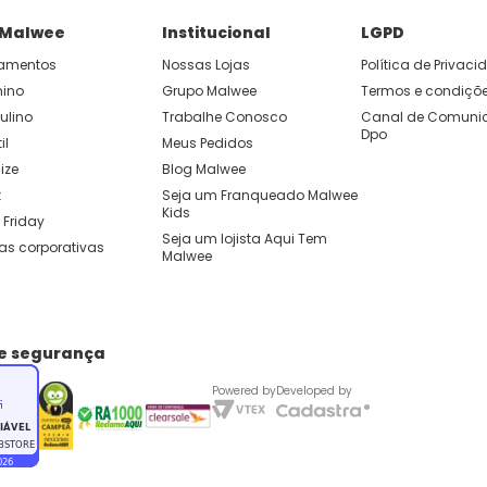
 Malwee
Institucional
LGPD
amentos
Nossas Lojas
Política de Privac
nino
Grupo Malwee
Termos e condiçõ
ulino
Trabalhe Conosco
Canal de Comunic
Dpo
il
Meus Pedidos
ize
Blog Malwee
t
Seja um Franqueado Malwee 
Kids 
 Friday
Seja um lojista Aqui Tem 
as corporativas
Malwee
de segurança
Powered by
Developed by