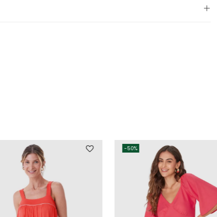
-
50%