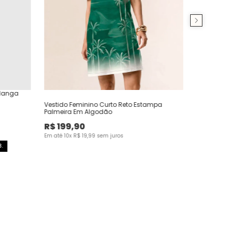
 Manga
Vestido Feminino Curto Reto Estampa
Palmeira Em Algodão
R$
199
,
90
Em até
10
x
R$
19
,
99
sem juros
.