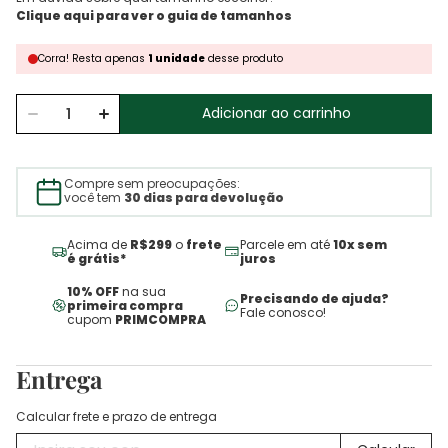
Corra!
Resta
apenas
1
unidade
desse produto
Adicionar ao carrinho
Compre sem preocupações:
você tem
30 dias para devolução
Acima de
R$299
o
frete
Parcele em até
10x sem
é grátis*
juros
10% OFF
na sua
Precisando de ajuda?
primeira compra
Fale conosco!
cupom
PRIMCOMPRA
Entrega
Calcular frete e prazo de entrega