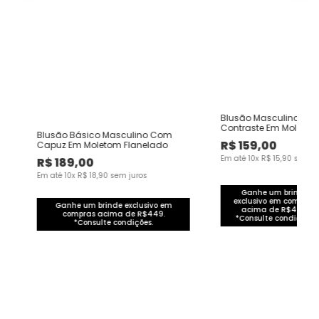
Blusão Masculino Gol
Contraste Em Moletinh
Blusão Básico Masculino Com
Texturizado
R$
159
,
00
Capuz Em Moletom Flanelado
Em até
10
x
R$
15
,
90
sem ju
R$
189
,
00
Em até
10
x
R$
18
,
90
sem juros
Ganhe um brinde
exclusivo em compras
Ganhe um brinde exclusivo em
acima de R$449.
compras acima de R$449.
*Consulte condições.
*Consulte condições.