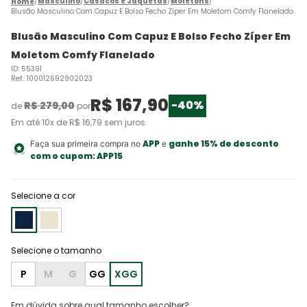
Masculino
Casacos e Jaquetas
Moletons
Blusão Masculino Com Capuz E Bolso Fecho Zíper Em Moletom Comfy Flanelado
Blusão Masculino Com Capuz E Bolso Fecho Zíper Em
Moletom Comfy Flanelado
ID
:
55391
Ref.
:
100012692902023
R$
167
,
90
-
40%
R$
279
,
00
de
por
Em até
10
x de
R$
16
,
79
sem juros
APP
ganhe 15% de desconto
Faça sua primeira compra no
e
com o cupom:
APP15
Selecione a cor
P
M
G
GG
XGG
Em dúvida sobre qual tamanho escolher?