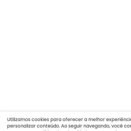
8
º
Moletom Masculino
9
º
Vestido Infantil
10
º
Camiseta Masculina
Utilizamos cookies para oferecer a melhor experiênci
personalizar conteúdo. Ao seguir navegando, você c