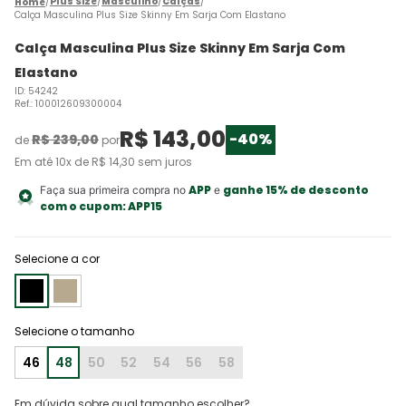
Plus Size
Masculino
Calças
Calça Masculina Plus Size Skinny Em Sarja Com Elastano
Calça Masculina Plus Size Skinny Em Sarja Com
Elastano
ID
:
54242
Ref.
:
100012609300004
R$
143
,
00
-
40%
R$
239
,
00
de
por
Em até
10
x de
R$
14
,
30
sem juros
APP
ganhe 15% de desconto
Faça sua primeira compra no
e
com o cupom:
APP15
Selecione a cor
46
48
50
52
54
56
58
Em dúvida sobre qual tamanho escolher?