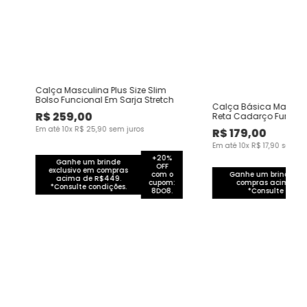
Calça Masculina Plus Size Slim
Bolso Funcional Em Sarja Stretch
e
Calça Básica Masculin
R$
259
,
00
Reta Cadarço Funciona
Em Moletom
Em até
10
x
R$
25
,
90
sem juros
R$
179
,
00
Em até
10
x
R$
17
,
90
sem ju
+20%
Ganhe um brinde
OFF
exclusivo em compras
com o
Ganhe um brinde exc
acima de R$449.
cupom:
compras acima de
*Consulte condições.
8DO8.
*Consulte condi