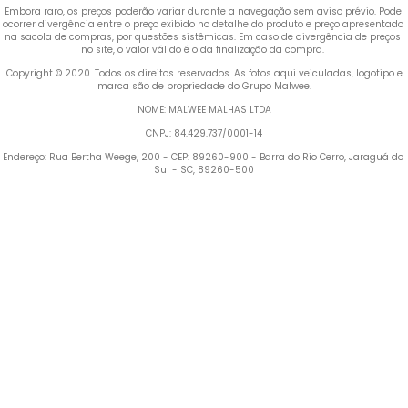
Embora raro, os preços poderão variar durante a navegação sem aviso prévio. Pode 
ocorrer divergência entre o preço exibido no detalhe do produto e preço apresentado 
na sacola de compras, por questões sistêmicas. Em caso de divergência de preços 
no site, o valor válido é o da finalização da compra. 
 Copyright © 2020. Todos os direitos reservados. As fotos aqui veiculadas, logotipo e 
marca são de propriedade do Grupo Malwee.
NOME: MALWEE MALHAS LTDA
CNPJ: 84.429.737/0001-14
Endereço: Rua Bertha Weege, 200 - CEP: 89260-900 - Barra do Rio Cerro, Jaraguá do 
Sul - SC, 89260-500
Termos mais buscados
1
º
Blusa Feminina
2
º
Vestido
3
º
Calça Feminina
4
º
Pijama Feminino
5
º
Camiseta Feminina
6
º
Pijama
7
º
Moletom Feminino