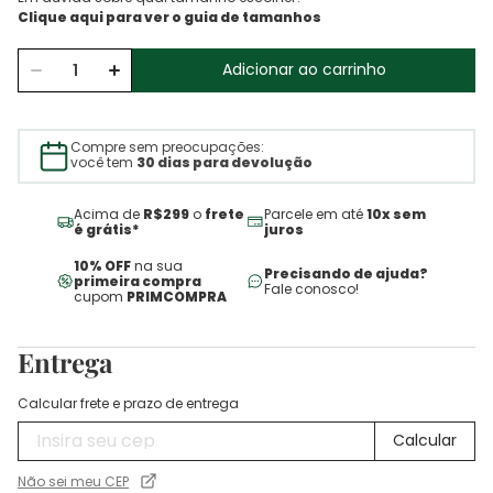
Adicionar ao carrinho
Compre sem preocupações:
você tem
30 dias para devolução
Acima de
R$299
o
frete
Parcele em até
10x sem
é grátis*
juros
10% OFF
na sua
Precisando de ajuda?
primeira compra
Fale conosco!
cupom
PRIMCOMPRA
Entrega
Calcular frete e prazo de entrega
Não sei meu CEP