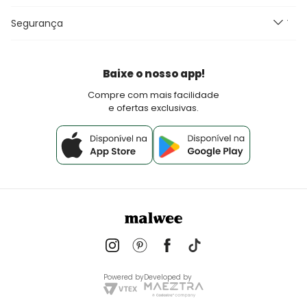
Black Friday
Blog Malwee
Perguntas Frequentes
Seja um Franqueado Malwee Kids
Segurança
Fretes e Entrega
Seja um lojista Aqui Tem Malwee
Devoluções
Política de Pagamento
Baixe o nosso app!
Fale Conosco
Compre com mais facilidade
e ofertas exclusivas.
Powered by
Developed by