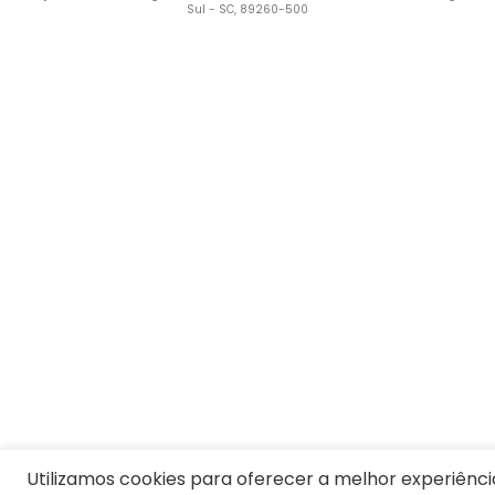
Sul - SC, 89260-500
Termos mais buscados
1
º
Vestido
2
º
Blusa Feminina
3
º
Calça Feminina
4
º
Pijama Feminino
5
º
Camiseta Feminina
6
º
Moletom Feminino
7
º
Pijama
8
º
Moletom Masculino
9
º
Jaqueta
10
º
Vestido Infantil
Utilizamos cookies para oferecer a melhor experiênci