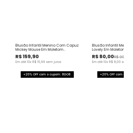
Blusão Infantil Menino Com Capuz
Blusão Infantil Menina
Mickey Mouse Em Moletom
Lovely Em Moletom Fl
Flanelado Malwee Kids
Malwee Kids
R$
159
,
90
R$
80
,
00
R$
99
,
90
Em até
10
x
R$
15
,
99
sem juros
Em até
10
x
R$
8
,
00
sem ju
+20% OFF com o cupom: 8DO8.
+20% OFF com o cup