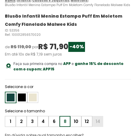
Infantil
Casacos e Jaquetas
Moletons
Blusão Infantil Menina Estampa Puff Em Moletom Comfy Flanelado Malwee Kids
Blusão Infantil Menina Estampa Puff Em Moletom
Comfy Flanelado Malwee Kids
ID
:
53356
Ref.
:
100012856570020
R$
71
,
90
-
40%
R$
119
,
00
de
por
Em até
10
x de
R$
7
,
19
sem juros
APP
ganhe 15% de desconto
Faça sua primeira compra no
e
com o cupom:
APP15
Selecione a cor
1
2
3
4
6
8
10
12
14
Em dúvida sobre qual tamanho escolher?