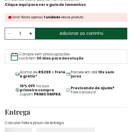
Corra!
Resta
apenas
1
unidade
desse produto
Adicionar ao carrinho
Compre sem preocupações:
você tem
30 dias para devolução
Acima de
R$299
o
frete
Parcele em até
10x sem
é grátis*
juros
10% OFF
na sua
Precisando de ajuda?
primeira compra
Fale conosco!
cupom
PRIMCOMPRA
Entrega
Calcular frete e prazo de entrega