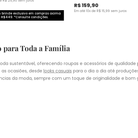
de
R$
25
,
90
sem juros
R$
159
,
90
Em até
10
x de
R$
15
,
99
sem juros
brinde exclusivo em compras acima
 R$449. *Consulte condições.
o para Toda a Família
da sustentável, oferecendo roupas e acessórios de qualidade 
 as ocasiões, desde
looks casuais
para o dia a dia até produçõ
cias da moda, sempre com um toque de originalidade e bom g
nheça as coleções de
roupas masculinas
,
femininas
,
plus size
e
i
presentear quem você ama, a Malwee tem a opção ideal para cad
COMPRA
lo
: Nos pedidos aprovados até as 11hrs, de segunda a sexta-feira