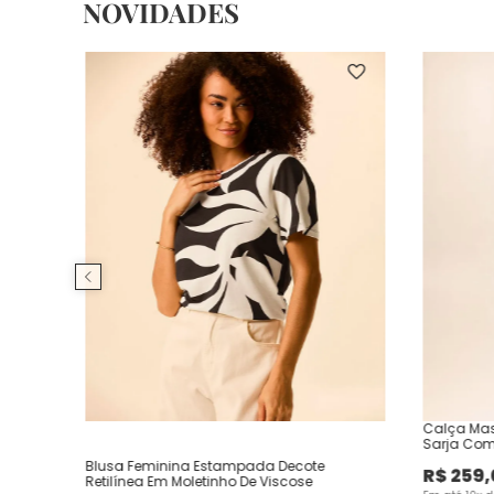
NOVIDADES
Calça Mas
Sarja Com
Blusa Feminina Estampada Decote
R$
259
,
Retilínea Em Moletinho De Viscose