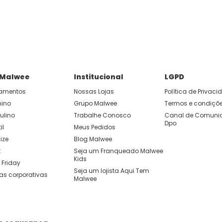
P e ganhe 15% OFF usando o cupom: APP15.
 você cria looks originais com combinações de cores e peças qu
 Malwee
Institucional
LGPD
amentos
Nossas Lojas
Política de Privac
nino
Grupo Malwee
Termos e condiçõ
ulino
Trabalhe Conosco
Canal de Comunic
Dpo
il
Meus Pedidos
ize
Blog Malwee
t
Seja um Franqueado Malwee 
Kids 
 Friday
Seja um lojista Aqui Tem 
as corporativas
Malwee