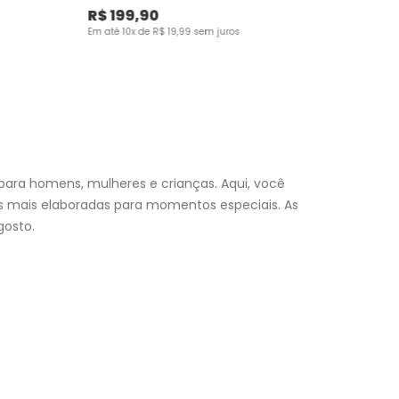
R$
199
,
90
Em até
10
x de
R$
19
,
99
sem juros
para homens, mulheres e crianças. Aqui, você
es mais elaboradas para momentos especiais. As
osto.
nfantil
e encontre a roupa perfeita para valorizar seu
a momento. Aproveite nossas promoções, fretes e
 (exceto feriados), a entrega é realizada no próximo