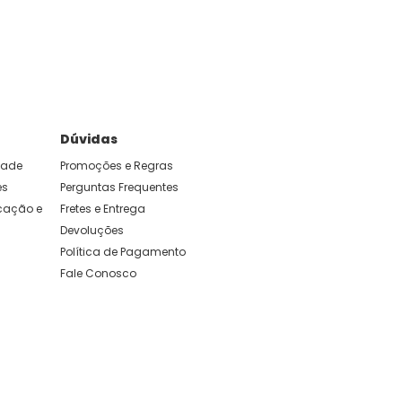
e foram feitas para durar. Confira os nossos
Dúvidas
idade
Promoções e Regras
es
Perguntas Frequentes
ação e 
Fretes e Entrega
Devoluções
Política de Pagamento
Fale Conosco