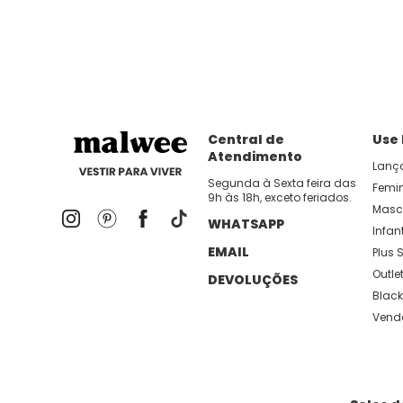
dia util!
APP MALWEE
: Faça sua 1ª compra no AP
Dos looks de trabalho ao momento de descanso, aqui
lançamentos e novidades com preços
Central de
Use
Atendimento
Lanç
Segunda à Sexta feira das
Femi
9h às 18h, exceto feriados.
Masc
WHATSAPP
Infant
EMAIL
Plus S
Outle
DEVOLUÇÕES
Black
Vend