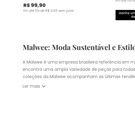
Em até
10
x 
R$
99
,
90
Em até
10
x de
R$
9
,
99
sem juros
Ganhe um 
de
Malwee: Moda Sustentável e Estil
A Malwee é uma empresa brasileira referência em mo
encontra uma ampla variedade de peças para todas
coleções da Malwee acompanham as últimas tendên
expand_more
Ler mais
Vista-se bem e faça a diferença com a Malwee. Co
estilo único. Seja para você, sua família ou para 
cupons:
10% OFF primeira compra com
CUPOM: PRIM
Nosso
Outlet
com
descontos até 50% OFF
Entrega Expressa para cidade de São Pau