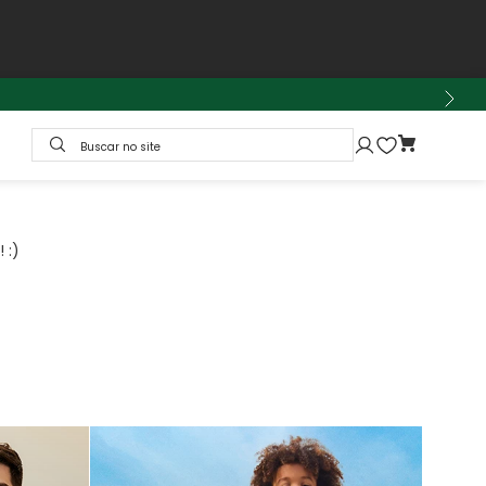
Buscar no site
 :)