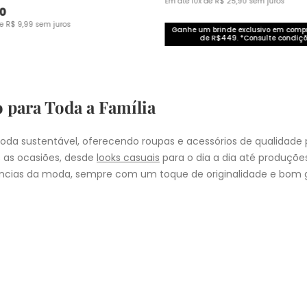
Em até
10
x de
R$
25
,
90
sem juros
0
de
R$
9
,
99
sem juros
Ganhe um brinde exclusivo em com
de R$449. *Consulte condiçõ
o para Toda a Família
da sustentável, oferecendo roupas e acessórios de qualidade 
 as ocasiões, desde
looks casuais
para o dia a dia até produçõ
cias da moda, sempre com um toque de originalidade e bom g
nheça as coleções de
roupas masculinas
,
femininas
,
plus size
e
i
presentear quem você ama, a Malwee tem a opção ideal para cad
COMPRA
lo
: Nos pedidos aprovados até as 11hrs, de segunda a sexta-feira