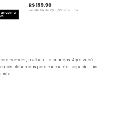
R$
159
,
90
Em até
10
x de
R$
15
,
99
sem juros
pras acima
es.
para homens, mulheres e crianças. Aqui, você
es mais elaboradas para momentos especiais. As
osto.
nfantil
e encontre a roupa perfeita para valorizar seu
a momento. Aproveite nossas promoções, fretes e
 (exceto feriados), a entrega é realizada no próximo