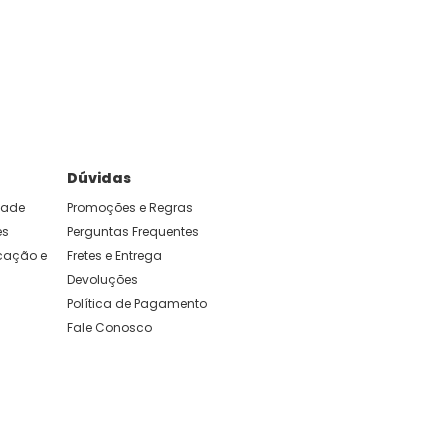
e foram feitas para durar. Confira os nossos
Dúvidas
idade
Promoções e Regras
es
Perguntas Frequentes
ação e 
Fretes e Entrega
Devoluções
Política de Pagamento
Fale Conosco