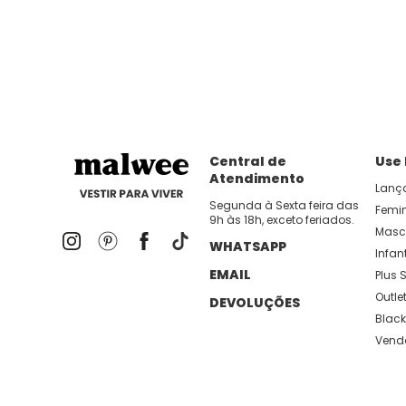
dia util!
APP MALWEE
: Faça sua 1ª compra no AP
Dos looks de trabalho ao momento de descanso, aqui
lançamentos e novidades com preços
Central de
Use
Atendimento
Lanç
Segunda à Sexta feira das
Femi
9h às 18h, exceto feriados.
Masc
WHATSAPP
Infant
EMAIL
Plus S
Outle
DEVOLUÇÕES
Black
Vend