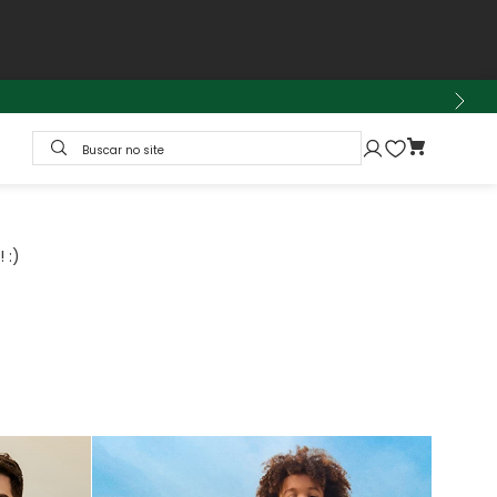
Buscar no site
 :)