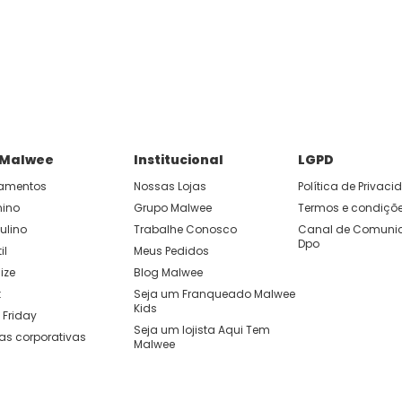
P e ganhe 15% OFF usando o cupom: APP15.
 você cria looks originais com combinações de cores e peças qu
 Malwee
Institucional
LGPD
amentos
Nossas Lojas
Política de Privac
nino
Grupo Malwee
Termos e condiçõ
ulino
Trabalhe Conosco
Canal de Comunic
Dpo
il
Meus Pedidos
ize
Blog Malwee
t
Seja um Franqueado Malwee 
Kids 
 Friday
Seja um lojista Aqui Tem 
as corporativas
Malwee