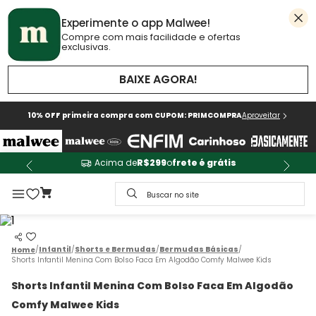
Experimente o app Malwee!
Compre com mais facilidade e ofertas
exclusivas.
BAIXE AGORA!
10% OFF primeira compra com CUPOM: PRIMCOMPRA
Aproveitar
Acima de
R$299
o
frete é grátis
Buscar no site
Infantil
Shorts e Bermudas
Bermudas Básicas
Shorts Infantil Menina Com Bolso Faca Em Algodão Comfy Malwee Kids
Shorts Infantil Menina Com Bolso Faca Em Algodão
Comfy Malwee Kids