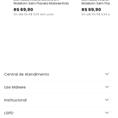
ds
Moletom Sem Flanela Malwee Kids
Moletom Sem Flanela 
R$
69
,
90
R$
69
,
90
Em até
10
x
R$
6
,
99
sem juros
Em até
10
x
R$
6
,
99
sem ju
Central de Atendimento
Use Malwee
Segunda à Sexta feira das
9h às 18h, exceto feriados.
E-mail:
Institucional
Novidades
malwee@relacionamentomalwee.com.br
Feminino
Telefone: 0800 736-7200
LGPD
Masculino
Nossas Lojas