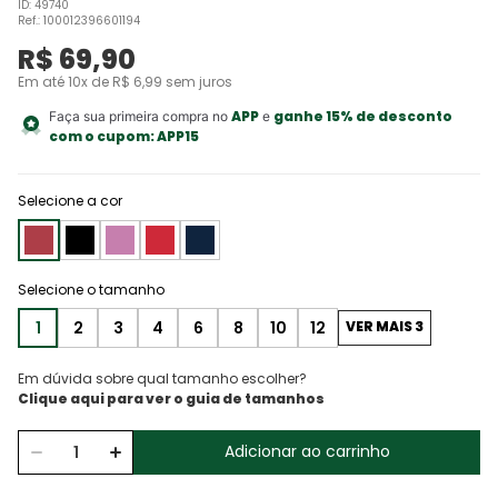
ID
:
49740
Ref.
:
100012396601194
R$
69
,
90
Em até
10
x de
R$
6
,
99
sem juros
APP
ganhe 15% de desconto
Faça sua primeira compra no
e
com o cupom:
APP15
Selecione a cor
1
2
3
4
6
8
10
12
VER MAIS 3
Em dúvida sobre qual tamanho escolher?
Adicionar ao carrinho