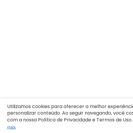
4
º
Pijama Feminino
5
º
Camiseta Feminina
6
º
Moletom Feminino
7
º
Pijama
8
º
Moletom Masculino
9
º
Vestido Infantil
10
º
Jaqueta
Utilizamos cookies para oferecer a melhor experiênci
personalizar conteúdo. Ao seguir navegando, você c
com a nossa Política de Privacidade e Termos de Uso.
mais