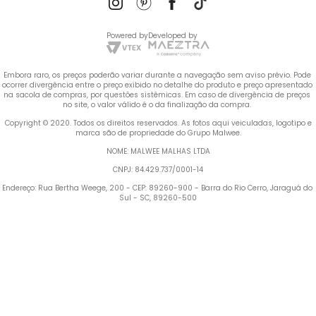
Powered by
Developed by
Embora raro, os preços poderão variar durante a navegação sem aviso prévio. Pode 
ocorrer divergência entre o preço exibido no detalhe do produto e preço apresentado 
na sacola de compras, por questões sistêmicas. Em caso de divergência de preços 
no site, o valor válido é o da finalização da compra. 
 Copyright © 2020. Todos os direitos reservados. As fotos aqui veiculadas, logotipo e 
marca são de propriedade do Grupo Malwee.
NOME: MALWEE MALHAS LTDA
CNPJ: 84.429.737/0001-14
Endereço: Rua Bertha Weege, 200 - CEP: 89260-900 - Barra do Rio Cerro, Jaraguá do 
Sul - SC, 89260-500
Termos mais buscados
1
º
Blusa Feminina
2
º
Vestido
3
º
Calça Feminina