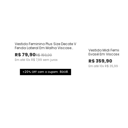
Vestido Feminino Plus Size Decote V
Fenda Lateral Em Malha Viscose
Vestido Midi Feminino 
Canelada
R$
79
,
90
Evasê Em Viscose Com
R$
159
,
00
Cordão
Em até
10
x
R$
7
,
99
sem juros
R$
359
,
90
Em até
10
x
R$
35
,
99
sem j
+20% OFF com o cupom: 8DO8.