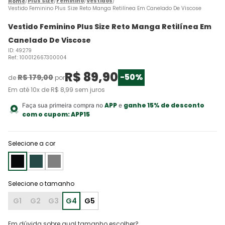
Plus Size
Feminino
Vestidos
Vestido Feminino Plus Size Reto Manga Retilínea Em Canelado De Viscose
Vestido Feminino Plus Size Reto Manga Retilínea Em
Canelado De Viscose
ID
:
49279
Ref.
:
100012667300004
R$
89
,
90
-
50%
R$
179
,
00
de
por
Em até
10
x de
R$
8
,
99
sem juros
APP
ganhe 15% de desconto
Faça sua primeira compra no
e
com o cupom:
APP15
Selecione a cor
G1
G2
G3
G4
G5
Em dúvida sobre qual tamanho escolher?