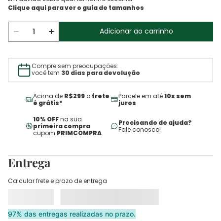
Adicionar ao carrinho
Compre sem preocupações:
você tem
30 dias para devolução
Acima de
R$299
o
frete
Parcele em até
10x sem
é grátis*
juros
10% OFF
na sua
Precisando de ajuda?
primeira compra
Fale conosco!
cupom
PRIMCOMPRA
Entrega
Calcular frete e prazo de entrega
97% das entregas realizadas no prazo.