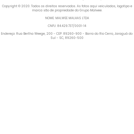
 Copyright © 2020. Todos os direitos reservados. As fotos aqui veiculadas, logotipo e 
marca são de propriedade do Grupo Malwee.
NOME: MALWEE MALHAS LTDA
CNPJ: 84.429.737/0001-14
Endereço: Rua Bertha Weege, 200 - CEP: 89260-900 - Barra do Rio Cerro, Jaraguá do 
Sul - SC, 89260-500
Termos mais buscados
1
º
Vestido
2
º
Blusa Feminina
3
º
Calça Feminina
4
º
Pijama Feminino
5
º
Camiseta Feminina
6
º
Moletom Feminino
7
º
Pijama
8
º
Moletom Masculino
9
º
Jaqueta