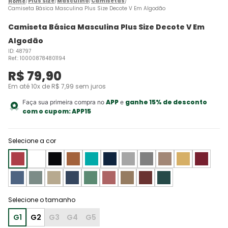
Plus Size
Masculino
Camisetas
Camiseta Básica Masculina Plus Size Decote V Em Algodão
Camiseta Básica Masculina Plus Size Decote V Em
Algodão
ID
:
48797
Ref.
:
100008784801194
R$
79
,
90
Em até
10
x de
R$
7
,
99
sem juros
APP
ganhe 15% de desconto
Faça sua primeira compra no
e
com o cupom:
APP15
Selecione a cor
G1
G2
G3
G4
G5