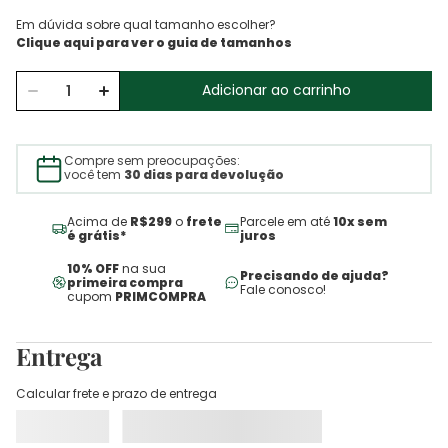
Em dúvida sobre qual tamanho escolher?
Adicionar ao carrinho
Compre sem preocupações:
você tem
30 dias para devolução
Acima de
R$299
o
frete
Parcele em até
10x sem
é grátis*
juros
10% OFF
na sua
Precisando de ajuda?
primeira compra
Fale conosco!
cupom
PRIMCOMPRA
Entrega
Calcular frete e prazo de entrega