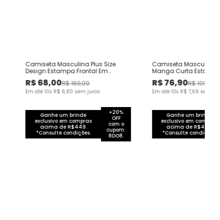
Camiseta Masculina Plus Size
Camiseta Masculina Pl
Design Estampa Frontal Em
Manga Curta Estampa 
Algodão Pima
Costas Em Algodão
R$
68
,
00
R$
76
,
90
R$
169
,
00
R$
109
,
00
Em até
10
x
R$
6
,
80
sem juros
Em até
10
x
R$
7
,
69
sem jur
+20%
Ganhe um brinde
Ganhe um brinde
OFF
exclusivo em compras
exclusivo em compras
com o
acima de R$449.
acima de R$449.
cupom:
*Consulte condições.
*Consulte condições.
8DO8.