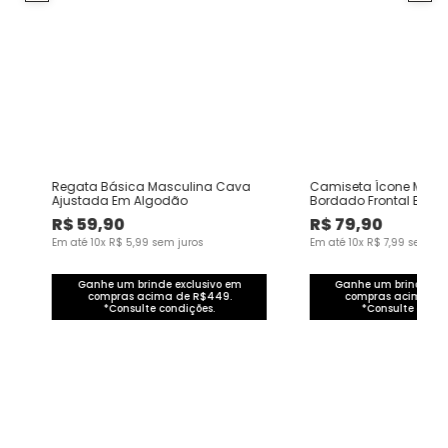
e
Regata Básica Masculina Cava
Camiseta Ícone Mascu
Ajustada Em Algodão
Bordado Frontal Em A
R$
59
,
90
R$
79
,
90
Em até
10
x
R$
5
,
99
sem juros
Em até
10
x
R$
7
,
99
sem jur
Ganhe um brinde exclusivo em
Ganhe um brinde exc
compras acima de R$449.
compras acima de
*Consulte condições.
*Consulte condi