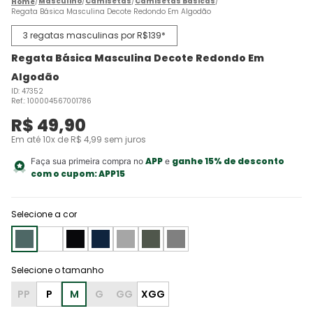
Masculino
Camisetas
Camisetas Básicas
Regata Básica Masculina Decote Redondo Em Algodão
3 regatas masculinas por R$139*
Regata Básica Masculina Decote Redondo Em
Algodão
ID
:
47352
Ref.
:
100004567001786
R$
49
,
90
Em até
10
x de
R$
4
,
99
sem juros
APP
ganhe 15% de desconto
Faça sua primeira compra no
e
com o cupom:
APP15
Selecione a cor
PP
P
M
G
GG
XGG