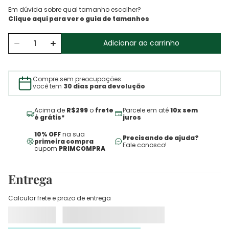
Em dúvida sobre qual tamanho escolher?
Adicionar ao carrinho
Compre sem preocupações:
você tem
30 dias para devolução
Acima de
R$299
o
frete
Parcele em até
10x sem
é grátis*
juros
10% OFF
na sua
Precisando de ajuda?
primeira compra
Fale conosco!
cupom
PRIMCOMPRA
Entrega
Calcular frete e prazo de entrega