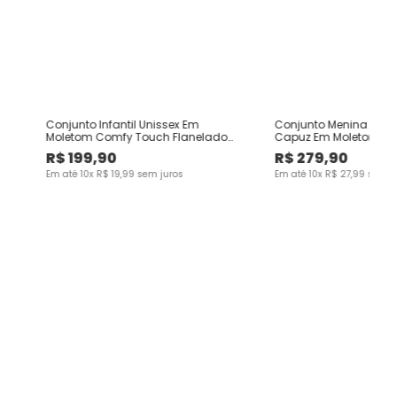
Conjunto Infantil Unissex Em
Conjunto Menina Jaq
Moletom Comfy Touch Flanelado
Capuz Em Moletom Pr
Malwee Kids
Carinhoso
R$
199
,
90
R$
279
,
90
Em até
10
x
R$
19
,
99
sem juros
Em até
10
x
R$
27
,
99
sem j