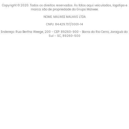
 Copyright © 2020. Todos os direitos reservados. As fotos aqui veiculadas, logotipo e 
marca são de propriedade do Grupo Malwee.
NOME: MALWEE MALHAS LTDA
CNPJ: 84.429.737/0001-14
Endereço: Rua Bertha Weege, 200 - CEP: 89260-900 - Barra do Rio Cerro, Jaraguá do 
Sul - SC, 89260-500
Termos mais buscados
1
º
Blusa Feminina
2
º
Vestido
3
º
Calça Feminina
4
º
Pijama Feminino
5
º
Camiseta Feminina
6
º
Moletom Feminino
7
º
Pijama
8
º
Moletom Masculino
9
º
Vestido Infantil