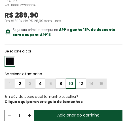
ID
:
45167
Ref.
:
100011722100004
R$
289
,
90
Em até
10
x de
R$
28
,
99
sem juros
APP
ganhe 15% de desconto
Faça sua primeira compra no
e
com o cupom:
APP15
Selecione a cor
1
2
3
4
6
8
10
12
14
16
Em dúvida sobre qual tamanho escolher?
Adicionar ao carrinho