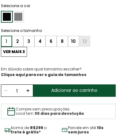
Selecione a cor
1
2
3
4
6
8
10
12
VER MAIS 3
Em dúvida sobre qual tamanho escolher?
Clique aqui para ver o guia de tamanhos
Adicionar ao carrinho
Compre sem preocupações:
você tem
30 dias para devolução
Acima de
R$299
o
Parcele em até
10x
frete é grátis*
sem juros