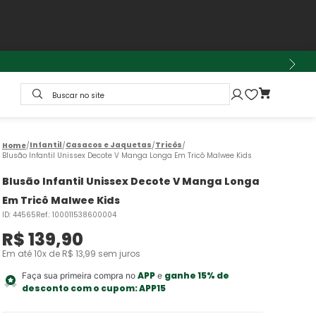
Buscar no site
Infantil
Casacos e Jaquetas
Tricôs
Blusão Infantil Unissex Decote V Manga Longa Em Tricô Malwee Kids
Blusão Infantil Unissex Decote V Manga Longa
Em Tricô Malwee Kids
ID
:
44565
Ref.
:
100011538600004
R$
139
,
90
Em até
10
x de
R$
13
,
99
sem juros
APP
ganhe 15% de
Faça sua primeira compra no
e
desconto com o cupom:
APP15