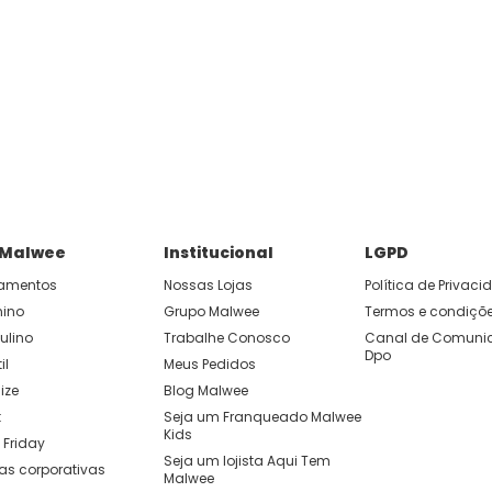
 Malwee
Institucional
LGPD
amentos
Nossas Lojas
Política de Privac
nino
Grupo Malwee
Termos e condiçõ
ulino
Trabalhe Conosco
Canal de Comunic
Dpo
il
Meus Pedidos
ize
Blog Malwee
t
Seja um Franqueado Malwee 
Kids 
 Friday
Seja um lojista Aqui Tem 
as corporativas
Malwee