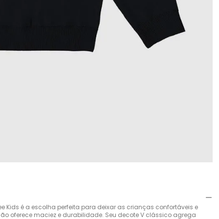
 Kids é a escolha perfeita para deixar as crianças confortáveis e
são oferece maciez e durabilidade. Seu decote V clássico agrega