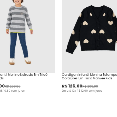
antil Menino Listrado Em Tricô
Cardigan Infantil Menina Estamp
ids
Corações Em Tricô Malwee Kids
00
R$
126
,
00
R$
209
,
90
R$
209
,
90
R$
10
,
50
sem juros
Em até
10
x
R$
12
,
60
sem juros