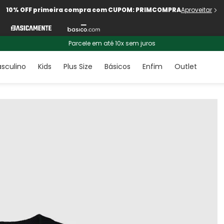
10% OFF primeira compra com CUPOM: PRIMCOMPRA
Aproveitar
Parcele em até 10x sem juros
sculino
Kids
Plus Size
Básicos
Enfim
Outlet