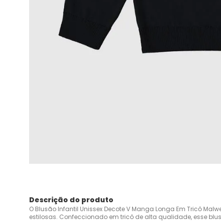
Descrição do produto
O Blusão Infantil Unissex Decote V Manga Longa Em Tricô Malwee
estilosas. Confeccionado em tricô de alta qualidade, esse blu