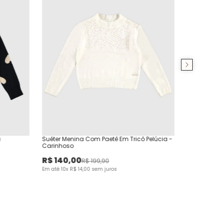
a
Suéter Menina Com Paetê Em Tricô Pelúcia -
Carinhoso
R$
140
,
00
R$
199
,
90
Em até
10
x
R$
14
,
00
sem juros