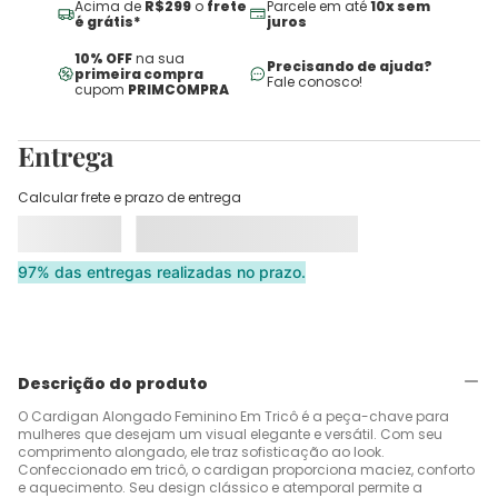
Acima de
R$299
o
frete
Parcele em até
10x sem
é grátis*
juros
10% OFF
na sua
Precisando de ajuda?
primeira compra
Fale conosco!
cupom
PRIMCOMPRA
Entrega
Calcular frete e prazo de entrega
97% das entregas realizadas no prazo.
Descrição do produto
O Cardigan Alongado Feminino Em Tricô é a peça-chave para
mulheres que desejam um visual elegante e versátil. Com seu
comprimento alongado, ele traz sofisticação ao look.
Confeccionado em tricô, o cardigan proporciona maciez, conforto
e aquecimento. Seu design clássico e atemporal permite a