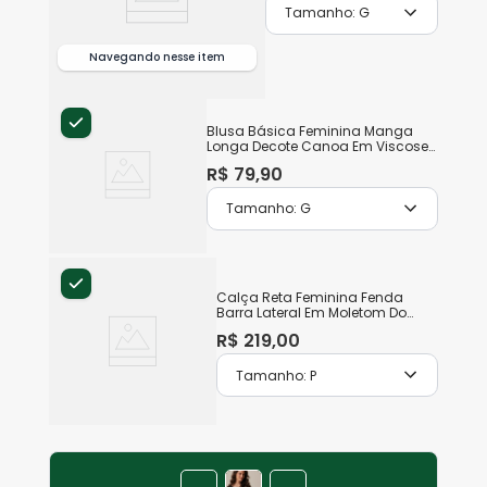
Tamanho:
G
Navegando nesse item
+
Blusa Básica Feminina Manga
Longa Decote Canoa Em Viscose
Stretch
R$
79
,
90
Tamanho:
G
Calça Reta Feminina Fenda
Barra Lateral Em Moletom Do
Abraço
R$
219
,
00
Tamanho:
P