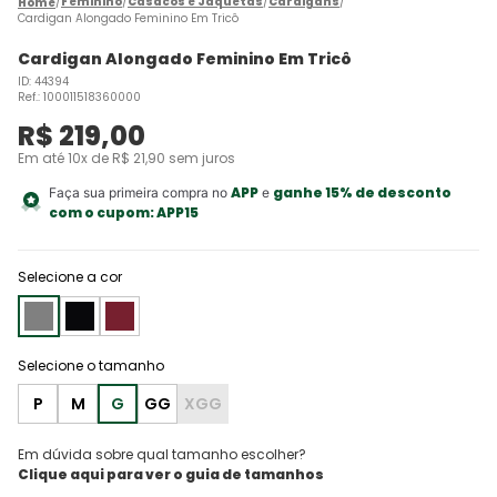
Feminino
Casacos e Jaquetas
Cardigans
Cardigan Alongado Feminino Em Tricô
Cardigan Alongado Feminino Em Tricô
ID
:
44394
Ref.
:
100011518360000
R$
219
,
00
Em até
10
x de
R$
21
,
90
sem juros
APP
ganhe 15% de desconto
Faça sua primeira compra no
e
com o cupom:
APP15
Selecione a cor
P
M
G
GG
XGG
Em dúvida sobre qual tamanho escolher?