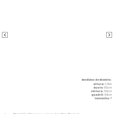
altura:
1,74m
busto:
80cm
cintura:
59cm
quadril:
94cm
tamanho:
P