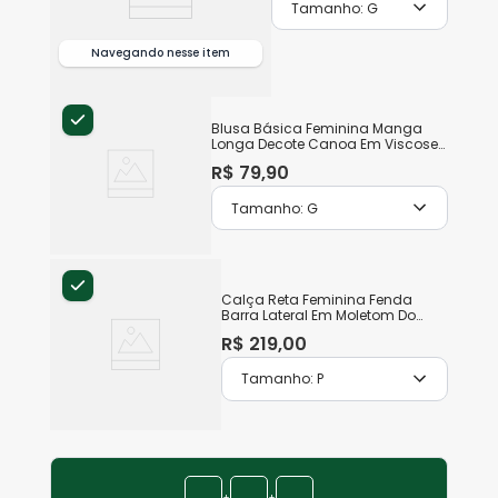
Tamanho:
G
Navegando nesse item
+
Blusa Básica Feminina Manga
Longa Decote Canoa Em Viscose
Stretch
R$
79
,
90
Tamanho:
G
Calça Reta Feminina Fenda
Barra Lateral Em Moletom Do
Abraço
R$
219
,
00
Tamanho:
P