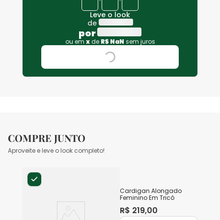
+
+
Leve o look
de
por
ou em
x
de
R$
NaN
sem juros
COMPRE JUNTO
Aproveite e leve o look completo!
Cardigan Alongado
Feminino Em Tricô
R$
219
,
00