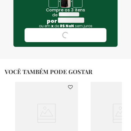
+
+
Compre os 3 itens
de
por
ou em
x
de
R$
NaN
sem juros
VOCÊ TAMBÉM PODE GOSTAR