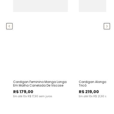
Cardigan Feminino Manga Longa
Cardigan Alongado F
Em Malha Canelada De Viscose
Tricô
R$
179
,
00
R$
219
,
00
Em até
10
x
R$
17
,
90
sem juros
Em até
10
x
R$
21
,
90
sem ju