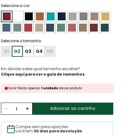
Selecione a cor
G1
G2
G3
G4
G5
Em dúvida sobre qual tamanho escolher?
Clique aqui para ver o guia de tamanhos
Corra!
Resta
apenas
1
unidade
desse produto
Adicionar ao carrinho
Compre sem preocupações:
você tem
30 dias para devolução