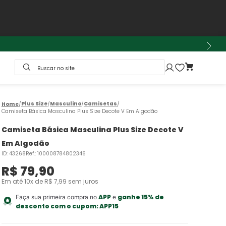
Buscar no site
Plus Size
Masculino
Camisetas
Camiseta Básica Masculina Plus Size Decote V Em Algodão
Camiseta Básica Masculina Plus Size Decote V
Em Algodão
ID
:
43268
Ref.
:
100008784802346
R$
79
,
90
Em até
10
x de
R$
7
,
99
sem juros
APP
ganhe 15% de
Faça sua primeira compra no
e
desconto com o cupom:
APP15