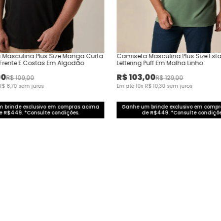
 Masculina Plus Size Manga Curta
Camiseta Masculina Plus Size Es
Frente E Costas Em Algodão
Lettering Puff Em Malha Linho
00
R$
103
,
00
R$
109
,
00
R$
129
,
00
R$
8
,
70
sem juros
Em até
10
x
R$
10
,
30
sem juros
 brinde exclusivo em compras acima
Ganhe um brinde exclusivo em comp
e R$449. *Consulte condições.
de R$449. *Consulte condiçõe