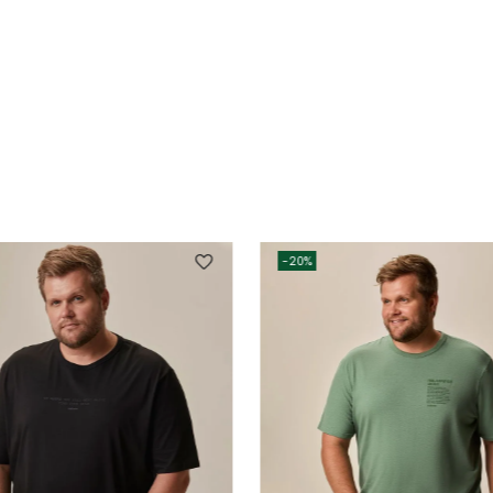
-
20%