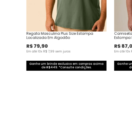
Regata Masculina Plus Size Estampa
Camiseta
Localizada Em Algodão
Estampa 
R$
79
,
90
R$
87
,
Em até
10
x
R$
7
,
99
sem juros
Em até
10
x
Ganhe um brinde exclusivo em compras acima
Ganhe um
de R$449. *Consulte condições.
d