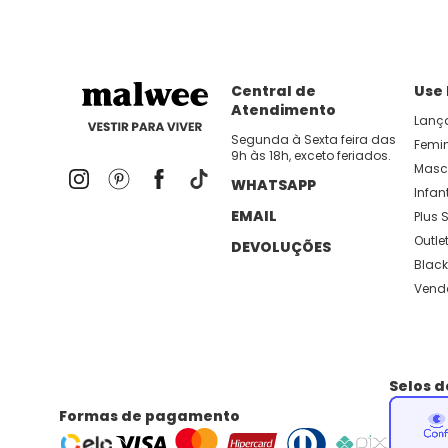
Central de
Use
Atendimento
Lanç
Segunda à Sexta feira das
Femi
9h às 18h, exceto feriados.
Masc
WHATSAPP
Infant
EMAIL
Plus S
Outle
DEVOLUÇÕES
Black
Vend
Selos 
Formas de pagamento