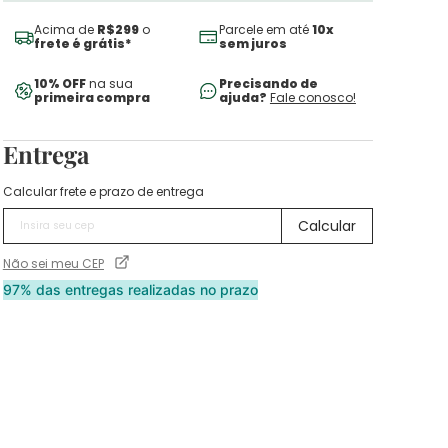
Acima de
R$299
o
Parcele em até
10x
frete é grátis*
sem juros
10% OFF
na sua
Precisando de
primeira compra
ajuda?
Fale conosco!
Entrega
Calcular frete e prazo de entrega
Não sei meu CEP
97% das entregas realizadas no prazo