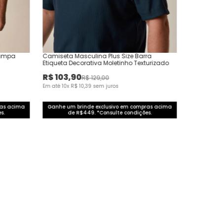
tampa
Camiseta Masculina Plus Size Barra
Etiqueta Decorativa Moletinho Texturizado
R$
103
,
90
R$
129
,
00
Em até
10
x
R$
10
,
39
sem juros
ras acima
Ganhe um brinde exclusivo em compras acima
s.
de R$449. *Consulte condições.