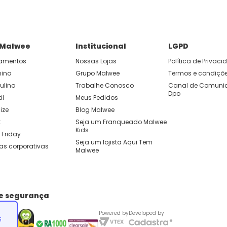
 Malwee
Institucional
LGPD
amentos
Nossas Lojas
Política de Privac
nino
Grupo Malwee
Termos e condiçõ
ulino
Trabalhe Conosco
Canal de Comunic
Dpo
il
Meus Pedidos
ize
Blog Malwee
t
Seja um Franqueado Malwee 
Kids 
 Friday
Seja um lojista Aqui Tem 
as corporativas
Malwee
de segurança
Powered by
Developed by