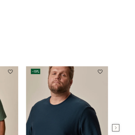
-
19%