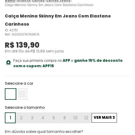
Infantil
Calças
Calças Jeans
Calça Menina Skinny Em Jeans Com Elastano Carinhoso
Calça Menina Skinny Em Jeans Com Elastano
Carinhoso
ID
:
42751
Ref.
:
1000100767AN67A
R$
139
,
90
Em até
10
x de
R$
13
,
99
sem juros
APP
ganhe 15% de desconto
Faça sua primeira compra no
e
com o cupom:
APP15
Selecione a cor
1
2
3
4
6
8
10
12
VER MAIS 3
Em dúvida sobre qual tamanho escolher?