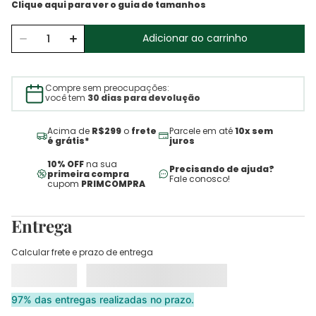
Adicionar ao carrinho
Compre sem preocupações:
você tem
30 dias para devolução
Acima de
R$299
o
frete
Parcele em até
10x sem
é grátis*
juros
10% OFF
na sua
Precisando de ajuda?
primeira compra
Fale conosco!
cupom
PRIMCOMPRA
Entrega
Calcular frete e prazo de entrega
97% das entregas realizadas no prazo.