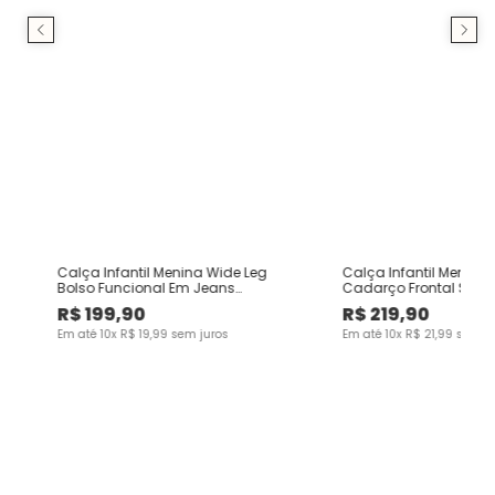
Calça Infantil Menina Wide Leg
Calça Infantil Menino
Bolso Funcional Em Jeans
Cadarço Frontal Sarja
Moletom Malwee Kids
Malwee Kids
R$
199
,
90
R$
219
,
90
Em até
10
x
R$
19
,
99
sem juros
Em até
10
x
R$
21
,
99
sem ju