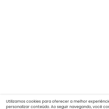
7
º
Pijama
8
º
Moletom Masculino
9
º
Jaqueta
10
º
Vestido Infantil
Utilizamos cookies para oferecer a melhor experiênci
personalizar conteúdo. Ao seguir navegando, você c