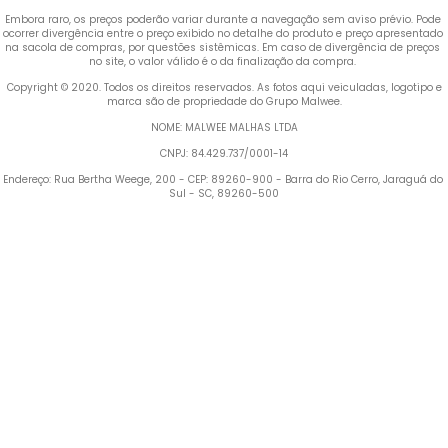
Embora raro, os preços poderão variar durante a navegação sem aviso prévio. Pode 
ocorrer divergência entre o preço exibido no detalhe do produto e preço apresentado 
na sacola de compras, por questões sistêmicas. Em caso de divergência de preços 
no site, o valor válido é o da finalização da compra. 
 Copyright © 2020. Todos os direitos reservados. As fotos aqui veiculadas, logotipo e 
marca são de propriedade do Grupo Malwee.
NOME: MALWEE MALHAS LTDA
CNPJ: 84.429.737/0001-14
Endereço: Rua Bertha Weege, 200 - CEP: 89260-900 - Barra do Rio Cerro, Jaraguá do 
Sul - SC, 89260-500
Termos mais buscados
1
º
Vestido
2
º
Blusa Feminina
3
º
Calça Feminina
4
º
Pijama Feminino
5
º
Camiseta Feminina
6
º
Moletom Feminino