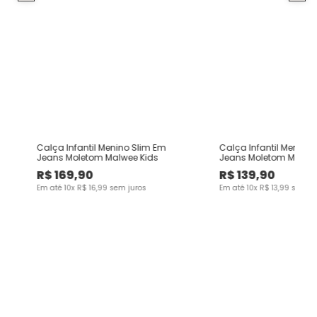
Calça Infantil Menino Slim Em
Calça Infantil Menino
Jeans Moletom Malwee Kids
Jeans Moletom Malwee
R$
169
,
90
R$
139
,
90
Em até
10
x
R$
16
,
99
sem juros
Em até
10
x
R$
13
,
99
sem ju