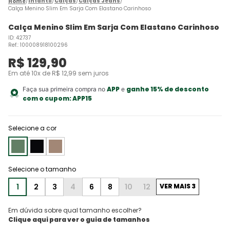
Infantil
Calças
Calças Jeans
Calça Menino Slim Em Sarja Com Elastano Carinhoso
Calça Menino Slim Em Sarja Com Elastano Carinhoso
ID
:
42737
Ref.
:
100008918100296
R$
129
,
90
Em até
10
x de
R$
12
,
99
sem juros
APP
ganhe 15% de desconto
Faça sua primeira compra no
e
com o cupom:
APP15
Selecione a cor
1
2
3
4
6
8
10
12
VER MAIS 3
Em dúvida sobre qual tamanho escolher?