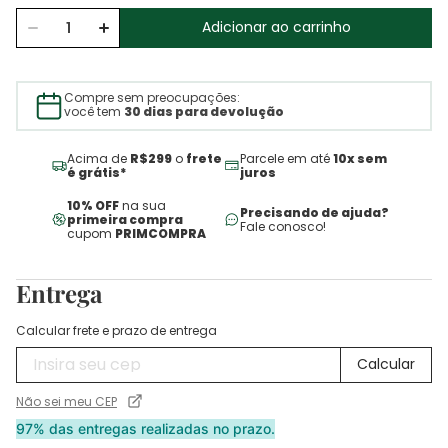
Adicionar ao carrinho
Compre sem preocupações:
você tem
30 dias para devolução
Acima de
R$299
o
frete
Parcele em até
10x sem
é grátis*
juros
10% OFF
na sua
Precisando de ajuda?
primeira compra
Fale conosco!
cupom
PRIMCOMPRA
Entrega
Calcular frete e prazo de entrega
Não sei meu CEP
97% das entregas realizadas no prazo.