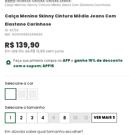
Infantil
Calças
Calças Jeans
Calça Menina Skinny Cintura Média Jeans Com Elastano Carinhoso
Calça Menina Skinny Cintura Média Jeans Com
Elastano Carinhoso
ID
:
42730
Ref.
:
1000099950AN69A
R$
139
,
90
Em até
10
x de
R$
13
,
99
sem juros
APP
ganhe 15% de desconto
Faça sua primeira compra no
e
com o cupom:
APP15
Selecione a cor
1
2
3
4
6
8
10
12
VER MAIS 3
Em dúvida sobre qual tamanho escolher?