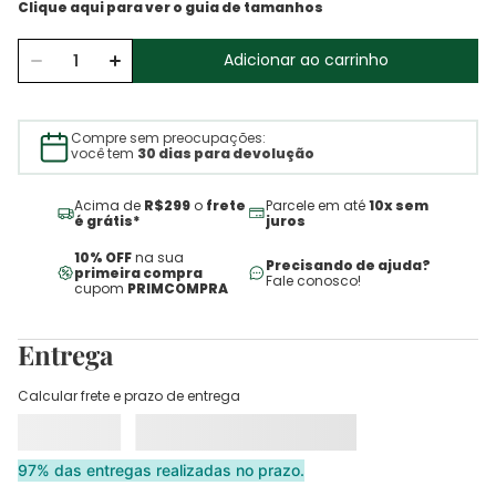
Adicionar ao carrinho
Compre sem preocupações:
você tem
30 dias para devolução
Acima de
R$299
o
frete
Parcele em até
10x sem
é grátis*
juros
10% OFF
na sua
Precisando de ajuda?
primeira compra
Fale conosco!
cupom
PRIMCOMPRA
Entrega
Calcular frete e prazo de entrega
97% das entregas realizadas no prazo.