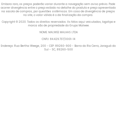
Embora raro, os preços poderão variar durante a navegação sem aviso prévio. Pode 
ocorrer divergência entre o preço exibido no detalhe do produto e preço apresentado 
na sacola de compras, por questões sistêmicas. Em caso de divergência de preços 
no site, o valor válido é o da finalização da compra. 
 Copyright © 2020. Todos os direitos reservados. As fotos aqui veiculadas, logotipo e 
marca são de propriedade do Grupo Malwee.
NOME: MALWEE MALHAS LTDA
CNPJ: 84.429.737/0001-14
Endereço: Rua Bertha Weege, 200 - CEP: 89260-900 - Barra do Rio Cerro, Jaraguá do 
Sul - SC, 89260-500
Termos mais buscados
1
º
Vestido
2
º
Blusa Feminina
3
º
Calça Feminina
4
º
Pijama Feminino
5
º
Camiseta Feminina
6
º
Moletom Feminino
Pijama