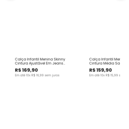
Calça Infantil Menina Skinny
Calça Infantil Menino 
Cintura Ajustável Em Jeans
Cintura Média Sarja 
Moletom Malwee Kids
Malwee Kids
R$
169
,
90
R$
159
,
90
Em até
10
x
R$
16
,
99
sem juros
Em até
10
x
R$
15
,
99
sem ju