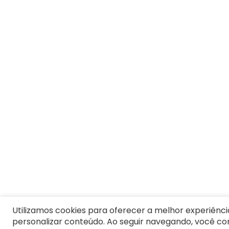
7
º
8
º
Moletom Masculino
9
º
Jaqueta
10
º
Vestido Infantil
Utilizamos cookies para oferecer a melhor experiênci
personalizar conteúdo. Ao seguir navegando, você c