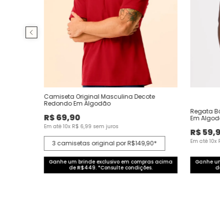
Camiseta Original Masculina Decote
Redondo Em Algodão
Regata B
R$
69
,
90
Em Algo
Em até
10
x
R$
6
,
99
sem juros
R$
59
,
Em até
10
x
3 camisetas original por R$149,90*
Ganhe um brinde exclusivo em compras acima
Ganhe um
de R$449. *Consulte condições.
d