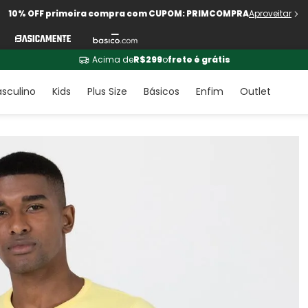
10% OFF primeira compra com CUPOM: PRIMCOMPRA
Aproveitar
Acima de
R$299
o
frete é grátis
sculino
Kids
Plus Size
Básicos
Enfim
Outlet