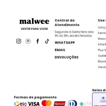
Central de
Use
Atendimento
Lanç
Segunda à Sexta feira das
Femi
9h às 18h, exceto feriados.
Masc
WHATSAPP
Infant
EMAIL
Plus S
Outle
DEVOLUÇÕES
Black
Vend
Selos 
Formas de pagamento