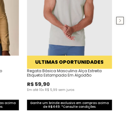
ULTIMAS OPORTUNIDADES
o
Regata Básica Masculina Alça Estreita
Etiqueta Estampada Em Algodão
R$
59
,
90
Em até
10
x
R$
5
,
99
sem juros
ras acima
Ganhe um brinde exclusivo em compras acima
s.
de R$449. *Consulte condições.