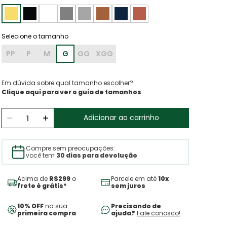
PP
P
M
G
GG
XGG
Em dúvida sobre qual tamanho escolher?
Clique aqui para ver o guia de tamanhos
Adicionar ao carrinho
Compre sem preocupações:
você tem
30 dias para devolução
Acima de
R$299
o
Parcele em até
10x
frete é grátis*
sem juros
10% OFF
na sua
Precisando de
primeira compra
ajuda?
Fale conosco!