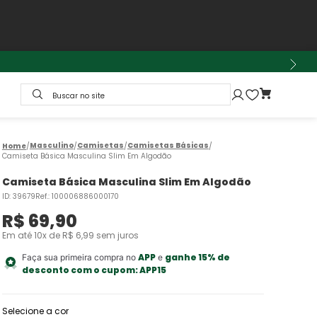
Buscar no site
Masculino
Camisetas
Camisetas Básicas
Camiseta Básica Masculina Slim Em Algodão
Camiseta Básica Masculina Slim Em Algodão
ID
:
39679
Ref.
:
100006886000170
R$
69
,
90
Em até
10
x de
R$
6
,
99
sem juros
APP
ganhe 15% de
Faça sua primeira compra no
e
desconto com o cupom:
APP15
Selecione a cor