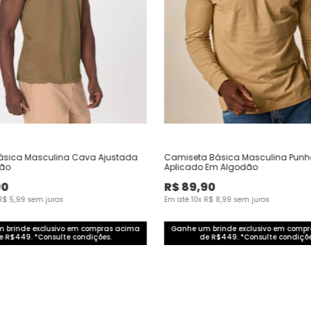
ásica Masculina Cava Ajustada
Camiseta Básica Masculina Punh
dão
Aplicado Em Algodão
90
R$
89
,
90
R$
5
,
99
sem juros
Em até
10
x
R$
8
,
99
sem juros
 brinde exclusivo em compras acima
Ganhe um brinde exclusivo em comp
e R$449. *Consulte condições.
de R$449. *Consulte condiçõe