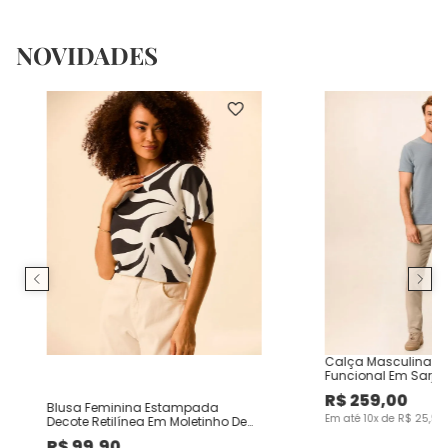
NOVIDADES
Calça Masculina Ch
Funcional Em Sarja
R$
259
,
00
Blusa Feminina Estampada
Em até
10
x de
R$
25
,
90
Decote Retilínea Em Moletinho De
Viscose
R$
99
,
90