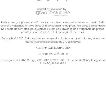
Powered by
Developed by
Embora raro, os preços poderão variar durante a navegação sem aviso prévio. Pode 
ocorrer divergência entre o preço exibido no detalhe do produto e preço apresentado 
na sacola de compras, por questões sistêmicas. Em caso de divergência de preços 
no site, o valor válido é o da finalização da compra. 
 Copyright © 2020. Todos os direitos reservados. As fotos aqui veiculadas, logotipo e 
marca são de propriedade do Grupo Malwee.
NOME: MALWEE MALHAS LTDA
CNPJ: 84.429.737/0001-14
Endereço: Rua Bertha Weege, 200 - CEP: 89260-900 - Barra do Rio Cerro, Jaraguá do 
Sul - SC, 89260-500
Termos mais buscados
TERMOS MAIS BUSCADOS
1
º
Vestido
1
º
vestido
2
º
Blusa Feminina
2
º
blusa feminina
3
º
Calça Feminina
4
º
Pijama Feminino
3
º
calça feminina