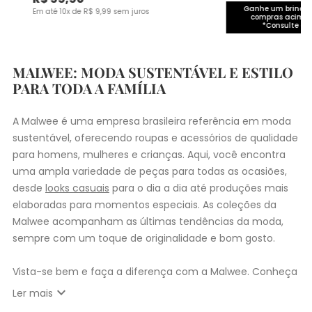
Ganhe um brinde 
Em até
10
x de
R$
9
,
99
sem juros
compras acima 
*Consulte co
MALWEE: MODA SUSTENTÁVEL E ESTILO
PARA TODA A FAMÍLIA
A Malwee é uma empresa brasileira referência em moda
sustentável, oferecendo roupas e acessórios de qualidade
para homens, mulheres e crianças. Aqui, você encontra
uma ampla variedade de peças para todas as ocasiões,
desde
looks casuais
para o dia a dia até produções mais
elaboradas para momentos especiais. As coleções da
Malwee acompanham as últimas tendências da moda,
sempre com um toque de originalidade e bom gosto.
Vista-se bem e faça a diferença com a Malwee. Conheça
as coleções de
roupas masculinas
,
femininas
,
plus size
e
expand_more
Ler mais
infantil
e encontre a roupa perfeita para valorizar seu