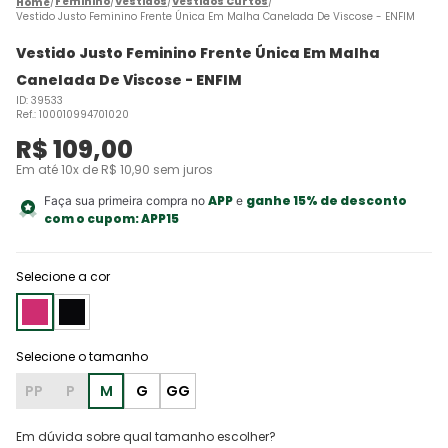
Feminino
Vestidos
Vestidos Curtos
Vestido Justo Feminino Frente Única Em Malha Canelada De Viscose - ENFIM
Vestido Justo Feminino Frente Única Em Malha
Canelada De Viscose - ENFIM
ID
:
39533
Ref.
:
100010994701020
R$
109
,
00
Em até
10
x de
R$
10
,
90
sem juros
APP
ganhe 15% de desconto
Faça sua primeira compra no
e
com o cupom:
APP15
Selecione a cor
PP
P
M
G
GG
Em dúvida sobre qual tamanho escolher?