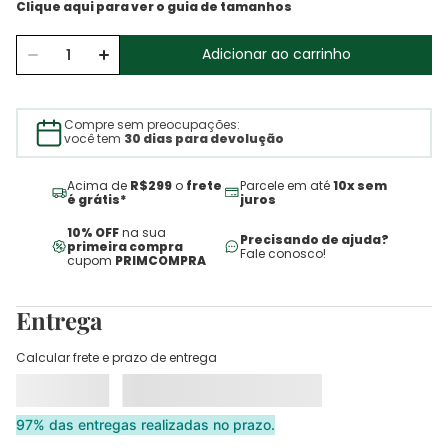
Adicionar ao carrinho
Compre sem preocupações:
você tem
30 dias para devolução
Acima de
R$299
o
frete
Parcele em até
10x sem
é grátis*
juros
10% OFF
na sua
Precisando de ajuda?
primeira compra
Fale conosco!
cupom
PRIMCOMPRA
Entrega
Calcular frete e prazo de entrega
97% das entregas realizadas no prazo.