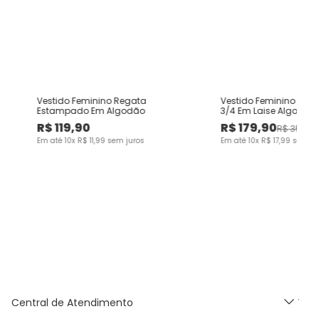
Vestido Feminino Regata
Vestido Feminino Dec
Estampado Em Algodão
3/4 Em Laise Algodão
R$
119
,
90
R$
179
,
90
R$
359
,
0
Em até
10
x
R$
11
,
99
sem juros
Em até
10
x
R$
17
,
99
sem ju
Central de Atendimento