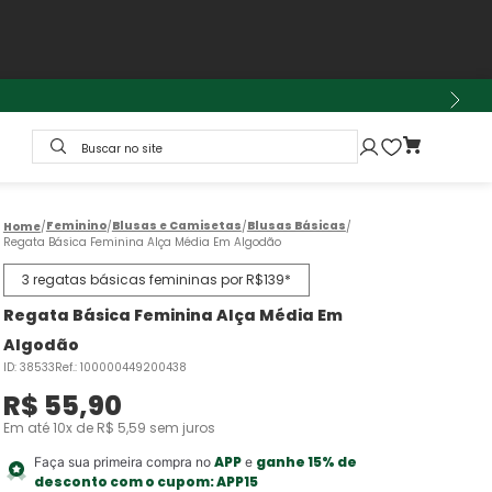
Buscar no site
Feminino
Blusas e Camisetas
Blusas Básicas
Regata Básica Feminina Alça Média Em Algodão
3 regatas básicas femininas por R$139*
Regata Básica Feminina Alça Média Em
Algodão
ID
:
38533
Ref.
:
100000449200438
R$
55
,
90
Em até
10
x de
R$
5
,
59
sem juros
APP
ganhe 15% de
Faça sua primeira compra no
e
desconto com o cupom:
APP15