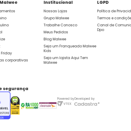
 Malwee
Institucional
LGPD
amentos
Nossas Lojas
Política de Privac
nino
Grupo Malwee
Termos e condiçõ
ulino
Trabalhe Conosco
Canal de Comunic
Dpo
il
Meus Pedidos
ize
Blog Malwee
t
Seja um Franqueado Malwee 
Kids 
 Friday
Seja um lojista Aqui Tem 
as corporativas
Malwee
de segurança
Powered by
Developed by