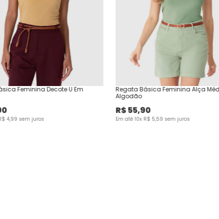
ásica Feminina Decote U Em
Regata Básica Feminina Alça Mé
Algodão
90
R$
55
,
90
R$
4
,
99
sem juros
Em até
10
x
R$
5
,
59
sem juros