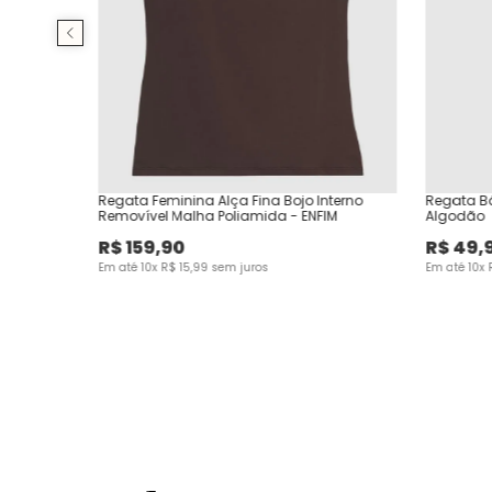
Regata Feminina Alça Fina Bojo Interno
Regata B
Removível Malha Poliamida - ENFIM
Algodão
R$
159
,
90
R$
49
,
Em até
10
x
R$
15
,
99
sem juros
Em até
10
x