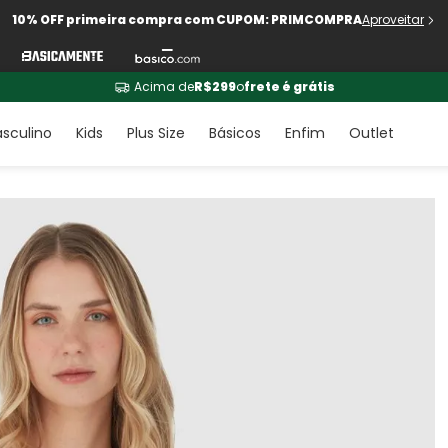
10% OFF primeira compra com CUPOM: PRIMCOMPRA
Aproveitar
Acima de
R$299
o
frete é grátis
sculino
Kids
Plus Size
Básicos
Enfim
Outlet