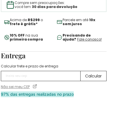
Compre sem preocupações:
você tem
30 dias para devolução
Acima de
R$299
o
Parcele em até
10x
frete é grátis*
sem juros
10% OFF
na sua
Precisando de
primeira compra
ajuda?
Fale conosco!
Entrega
Calcular frete e prazo de entrega
Não sei meu CEP
97% das entregas realizadas no prazo