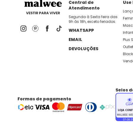
Central de
Use
Atendimento
Lanç
Segunda à Sexta feira das
Femi
9h às 18h, exceto feriados.
Masc
WHATSAPP
Infant
EMAIL
Plus S
Outle
DEVOLUÇÕES
Black
Vend
Selos 
Formas de pagamento