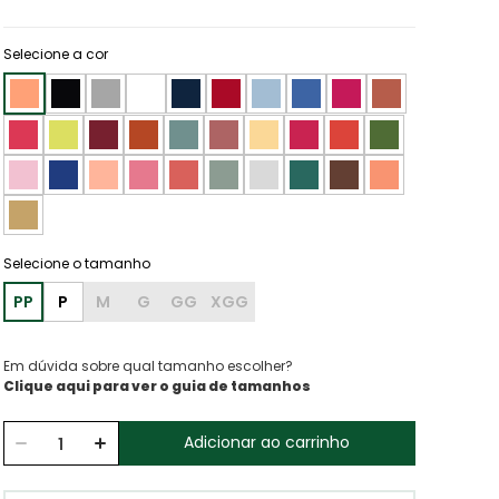
Selecione a cor
PP
P
M
G
GG
XGG
Em dúvida sobre qual tamanho escolher?
Clique aqui para ver o guia de tamanhos
Adicionar ao carrinho