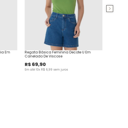
dia Em
Regata Básica Feminina Decote U Em
Canelado De Viscose
R$
69
,
90
Em até
10
x
R$
6
,
99
sem juros