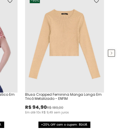
-
50%
stico Em
Blusa Cropped Feminina Manga Longa Em
Tricô Metalizado - ENFIM
R$
94
,
90
R$
189
,
00
Em até
10
x
R$
9
,
49
sem juros
.
+20% OFF com o cupom: 8DO8.