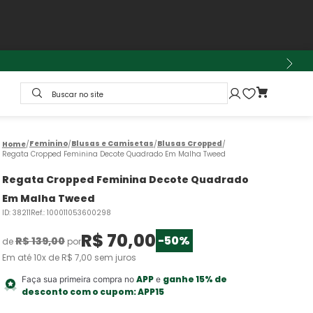
Buscar no site
Feminino
Blusas e Camisetas
Blusas Cropped
Regata Cropped Feminina Decote Quadrado Em Malha Tweed
Regata Cropped Feminina Decote Quadrado
Em Malha Tweed
ID
:
38211
Ref.
:
100011053600298
R$
70
,
00
-
50%
R$
139
,
00
de
por
Em até
10
x de
R$
7
,
00
sem juros
APP
ganhe 15% de
Faça sua primeira compra no
e
desconto com o cupom:
APP15