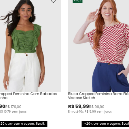
-
40%
ropped Feminina Com Babados
Blusa Cropped Feminina Barra Elá
inho
Viscose Stretch
90
R$
59
,
99
R$
179
,
00
R$
99
,
90
R$
10
,
79
sem juros
Em até
10
x
R$
5
,
99
sem juros
+20% OFF com o cupom: 8DO8.
+20% OFF com o cupom: 8DO8