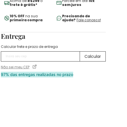
Acima de
R$299
o
Parcele em até
10x
frete é grátis*
sem juros
10% OFF
na sua
Precisando de
primeira compra
ajuda?
Fale conosco!
Entrega
Calcular frete e prazo de entrega
Não sei meu CEP
97% das entregas realizadas no prazo