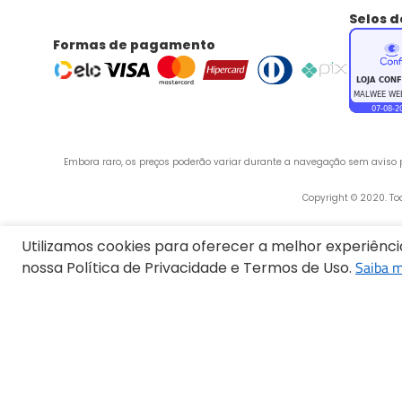
Selos 
Formas de pagamento
Embora raro, os preços poderão variar durante a navegação sem aviso pr
 Copyright © 2020. T
Utilizamos cookies para oferecer a melhor experiênc
Saiba m
nossa Política de Privacidade e Termos de Uso.
Endereço:
Termos mais buscados
1
º
Blusa Feminina
2
º
Vestido