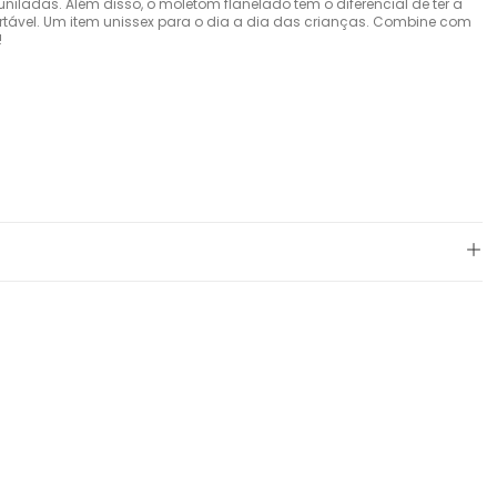
uniladas. Além disso, o moletom flanelado tem o diferencial de ter a
rtável. Um item unissex para o dia a dia das crianças. Combine com
!