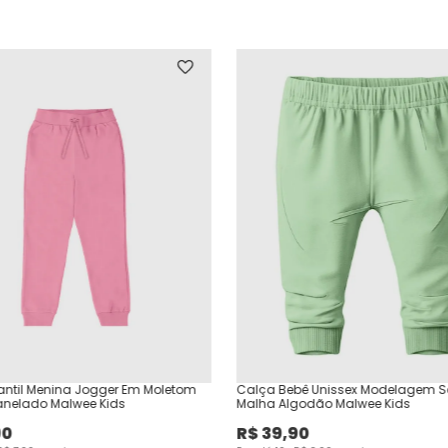
antil Menina Jogger Em Moletom
Calça Bebê Unissex Modelagem S
lanelado Malwee Kids
Malha Algodão Malwee Kids
90
R$
39
,
90