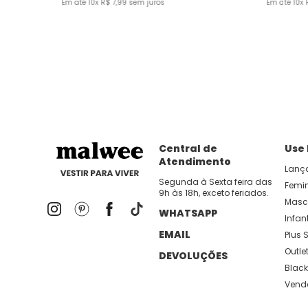
Em até
10
x
R$
7
,
99
sem juros
Em até
10
x
Central de
Use
Atendimento
Lanç
Segunda à Sexta feira das
Femi
9h às 18h, exceto feriados.
Masc
WHATSAPP
Infant
EMAIL
Plus S
Outle
DEVOLUÇÕES
Black
Vend