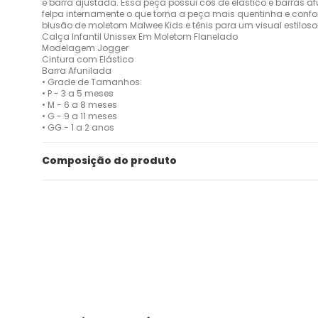
e barra ajustada. Essa peça possui cós de elástico e barras af
felpa internamente o que torna a peça mais quentinha e confo
blusão de moletom Malwee Kids e tênis para um visual estiloso
Calça Infantil Unissex Em Moletom Flanelado
Modelagem Jogger
Cintura com Elástico
Barra Afunilada
• Grade de Tamanhos:
• P - 3 a 5 meses
• M - 6 a 8 meses
• G - 9 a 11 meses
• GG - 1 a 2 anos
Composição do produto