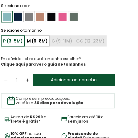
Selecione a cor
Em dúvida sobre qual tamanho escolher?
Clique aqui para ver o guia de tamanhos
Adicionar ao carrinho
Compre sem preocupações:
você tem
30 dias para devolução
Acima de
R$299
o
Parcele em até
10x
frete é grátis*
sem juros
10% OFF
na sua
Precisando de
primeira compra
ajuda?
Fale conosco!