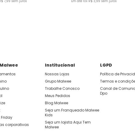
R$
7
,
99
sem juros
Em até
10
x
R$
3
,
99
sem juros
 Malwee
Institucional
LGPD
amentos
Nossas Lojas
Política de Privac
nino
Grupo Malwee
Termos e condiçõ
ulino
Trabalhe Conosco
Canal de Comunic
Dpo
il
Meus Pedidos
ize
Blog Malwee
t
Seja um Franqueado Malwee 
Kids 
 Friday
Seja um lojista Aqui Tem 
as corporativas
Malwee