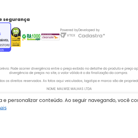
de segurança
Powered by
Developed by
évio. Pode ocorrer divergência entre o preço exibido no detalhe do produto e preço 
divergência de preços no site, o valor válido é o da finalização da compra. 
odos os direitos reservados. As fotos aqui veiculadas, logotipo e marca são de propri
NOME: MALWEE MALHAS LTDA
CNPJ: 84.429.737/0001-14
ia e personalizar conteúdo. Ao seguir navegando, você 
 Rua Bertha Weege, 200 - CEP: 89260-900 - Barra do Rio Cerro, Jaraguá do Sul - SC,
ais