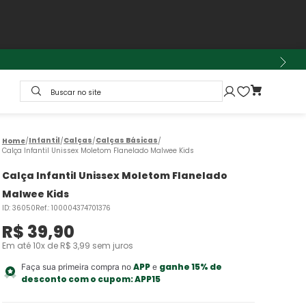
Buscar no site
Infantil
Calças
Calças Básicas
Calça Infantil Unissex Moletom Flanelado Malwee Kids
Calça Infantil Unissex Moletom Flanelado
Malwee Kids
ID
:
36050
Ref.
:
100004374701376
R$
39
,
90
Em até
10
x de
R$
3
,
99
sem juros
APP
ganhe 15% de
Faça sua primeira compra no
e
desconto com o cupom:
APP15