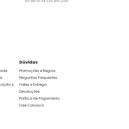
Em até
10
x
R$
3
,
99
sem juros
Dúvidas
idade
Promoções e Regras
es
Perguntas Frequentes
ação e 
Fretes e Entrega
Devoluções
Política de Pagamento
Fale Conosco