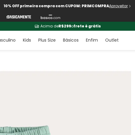
10% OFF primeira compra com CUPOM: PRIMCOMPRA
Aproveitar
Acima de
R$299
o
frete é grátis
sculino
Kids
Plus Size
Básicos
Enfim
Outlet