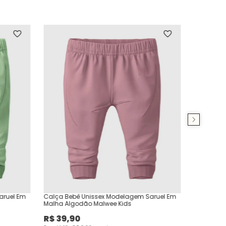
aruel Em
Calça Bebê Unissex Modelagem Saruel Em
Malha Algodão Malwee Kids
R$
39
,
90