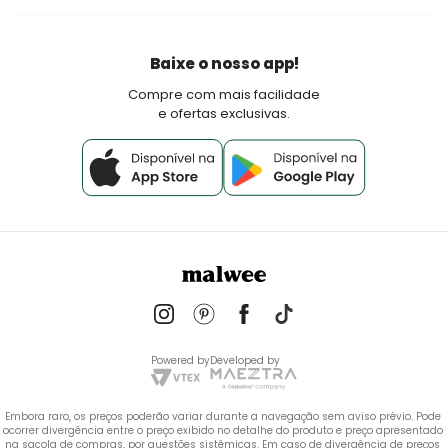
Fretes e Entrega
Seja um lojista Aqui Tem Malwee
Devoluções
Política de Pagamento
Baixe o nosso app!
Fale Conosco
Compre com mais facilidade
e ofertas exclusivas.
Powered by
Developed by
Embora raro, os preços poderão variar durante a navegação sem aviso prévio. Pode 
ocorrer divergência entre o preço exibido no detalhe do produto e preço apresentado 
na sacola de compras, por questões sistêmicas. Em caso de divergência de preços 