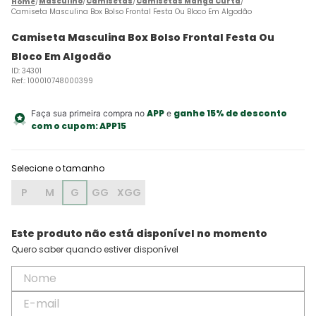
Masculino
Camisetas
Camisetas Manga Curta
Camiseta Masculina Box Bolso Frontal Festa Ou Bloco Em Algodão
Camiseta Masculina Box Bolso Frontal Festa Ou
Bloco Em Algodão
ID
:
34301
Ref.
:
100010748000399
APP
ganhe 15% de desconto
Faça sua primeira compra no
e
com o cupom:
APP15
P
M
G
GG
XGG
Este produto não está disponível no momento
Quero saber quando estiver disponível