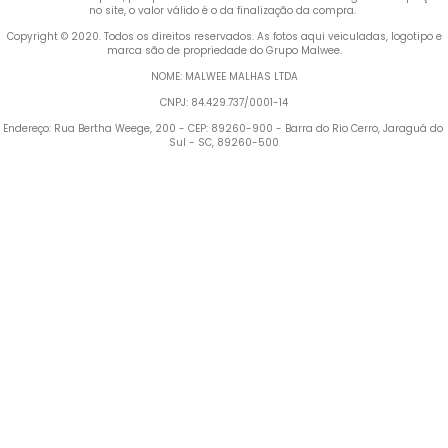
no site, o valor válido é o da finalização da compra. 
 Copyright © 2020. Todos os direitos reservados. As fotos aqui veiculadas, logotipo e 
marca são de propriedade do Grupo Malwee.
NOME: MALWEE MALHAS LTDA
CNPJ: 84.429.737/0001-14
Endereço: Rua Bertha Weege, 200 - CEP: 89260-900 - Barra do Rio Cerro, Jaraguá do 
Sul - SC, 89260-500
Termos mais buscados
1
º
Blusa Feminina
2
º
Vestido
3
º
Calça Feminina
4
º
Pijama Feminino
5
º
Camiseta Feminina
6
º
Pijama
7
º
Moletom Feminino
8
º
Moletom Masculino