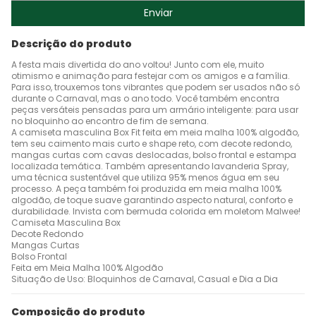
Enviar
Descrição do produto
A festa mais divertida do ano voltou! Junto com ele, muito
otimismo e animação para festejar com os amigos e a família.
Para isso, trouxemos tons vibrantes que podem ser usados não só
durante o Carnaval, mas o ano todo. Você também encontra
peças versáteis pensadas para um armário inteligente: para usar
no bloquinho ao encontro de fim de semana.
A camiseta masculina Box Fit feita em meia malha 100% algodão,
tem seu caimento mais curto e shape reto, com decote redondo,
mangas curtas com cavas deslocadas, bolso frontal e estampa
localizada temática. Também apresentando lavanderia Spray,
uma técnica sustentável que utiliza 95% menos água em seu
processo. A peça também foi produzida em meia malha 100%
algodão, de toque suave garantindo aspecto natural, conforto e
durabilidade. Invista com bermuda colorida em moletom Malwee!
Camiseta Masculina Box
Decote Redondo
Mangas Curtas
Bolso Frontal
Feita em Meia Malha 100% Algodão
Situação de Uso: Bloquinhos de Carnaval, Casual e Dia a Dia
Composição do produto