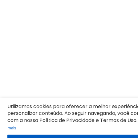
1
º
Vestido
2
º
Blusa Feminina
3
º
Calça Feminina
4
º
Pijama Feminino
5
º
Camiseta Feminina
6
º
Moletom Feminino
7
º
Pijama
8
º
Moletom Masculino
9
º
Jaqueta
10
º
Vestido Infantil
Utilizamos cookies para oferecer a melhor experiênci
personalizar conteúdo. Ao seguir navegando, você c
com a nossa Política de Privacidade e Termos de Uso.
mais