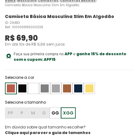
Masculino
Camisetas
Camisetas Básicas
Camiseta Básica Masculina Slim Em Algodão
Camiseta Básica Masculina Slim Em Algodão
ID
:
29483
Ref.
:
100006886000038
R$
69
,
90
Em até
10
x de
R$
6
,
99
sem juros
APP
ganhe 15% de desconto
Faça sua primeira compra no
e
com o cupom:
APP15
Selecione a cor
PP
P
M
G
GG
XGG
Em dúvida sobre qual tamanho escolher?