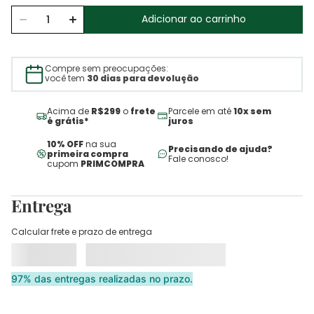
Adicionar ao carrinho
Compre sem preocupações:
você tem
30 dias para devolução
Acima de
R$299
o
frete
Parcele em até
10x sem
é grátis*
juros
10% OFF
na sua
Precisando de ajuda?
primeira compra
Fale conosco!
cupom
PRIMCOMPRA
Entrega
Calcular frete e prazo de entrega
97% das entregas realizadas no prazo.