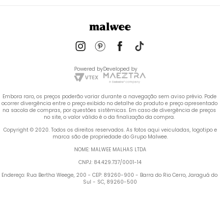
Powered by
Developed by
Embora raro, os preços poderão variar durante a navegação sem aviso prévio. Pode 
ocorrer divergência entre o preço exibido no detalhe do produto e preço apresentado 
na sacola de compras, por questões sistêmicas. Em caso de divergência de preços 
no site, o valor válido é o da finalização da compra. 
 Copyright © 2020. Todos os direitos reservados. As fotos aqui veiculadas, logotipo e 
marca são de propriedade do Grupo Malwee.
NOME: MALWEE MALHAS LTDA
CNPJ: 84.429.737/0001-14
Endereço: Rua Bertha Weege, 200 - CEP: 89260-900 - Barra do Rio Cerro, Jaraguá do 
Sul - SC, 89260-500
Termos mais buscados