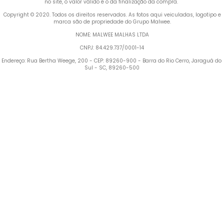
no site, o valor válido é o da finalização da compra. 
 Copyright © 2020. Todos os direitos reservados. As fotos aqui veiculadas, logotipo e 
marca são de propriedade do Grupo Malwee.
NOME: MALWEE MALHAS LTDA
CNPJ: 84.429.737/0001-14
Endereço: Rua Bertha Weege, 200 - CEP: 89260-900 - Barra do Rio Cerro, Jaraguá do 
Sul - SC, 89260-500
Termos mais buscados
1
º
Vestido
2
º
Blusa Feminina
3
º
Calça Feminina
4
º
Pijama Feminino
5
º
Camiseta Feminina
6
º
Moletom Feminino
7
º
Pijama
8
º
Moletom Masculino
Jaqueta