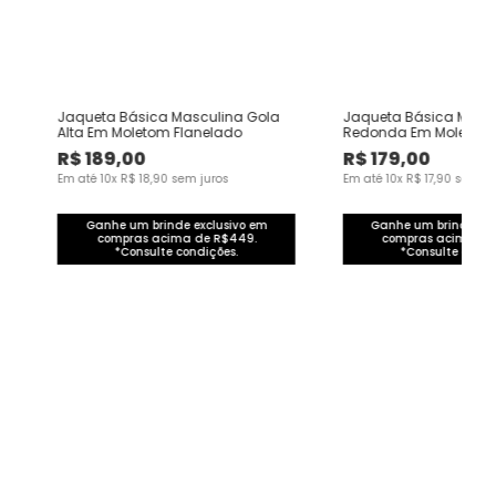
Jaqueta Básica Masculina Gola
Jaqueta Básica Masc
Alta Em Moletom Flanelado
Redonda Em Moletom 
R$
189
,
00
R$
179
,
00
Em até
10
x
R$
18
,
90
sem juros
Em até
10
x
R$
17
,
90
sem ju
Ganhe um brinde exclusivo em
Ganhe um brinde exc
compras acima de R$449.
compras acima de
*Consulte condições.
*Consulte condi