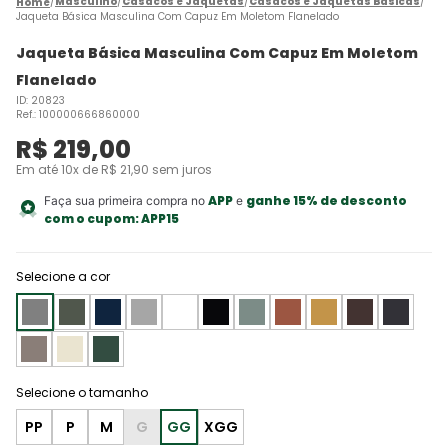
Masculino
Casacos e Jaquetas
Casacos e Jaquetas Básicas
Jaqueta Básica Masculina Com Capuz Em Moletom Flanelado
Jaqueta Básica Masculina Com Capuz Em Moletom
Flanelado
ID
:
20823
Ref.
:
100000666860000
R$
219
,
00
Em até
10
x de
R$
21
,
90
sem juros
APP
ganhe 15% de desconto
Faça sua primeira compra no
e
com o cupom:
APP15
Selecione a cor
PP
P
M
G
GG
XGG