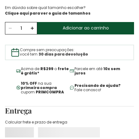
Em dúvida sobre qual tamanho escolher?
Adicionar ao carrinho
Compre sem preocupações:
você tem
30 dias para devolução
Acima de
R$299
o
frete
Parcele em até
10x sem
é grátis*
juros
10% OFF
na sua
Precisando de ajuda?
primeira compra
Fale conosco!
cupom
PRIMCOMPRA
Entrega
Calcular frete e prazo de entrega