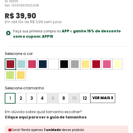
ID
:
18905
Ref.
:
100008676302146
R$
39
,
90
Em até
10
x de
R$
3
,
99
sem juros
APP
ganhe 15% de desconto
Faça sua primeira compra no
e
com o cupom:
APP15
Selecione a cor
1
2
3
4
6
8
10
12
VER MAIS 3
Em dúvida sobre qual tamanho escolher?
Corra!
Resta
apenas
1
unidade
desse produto