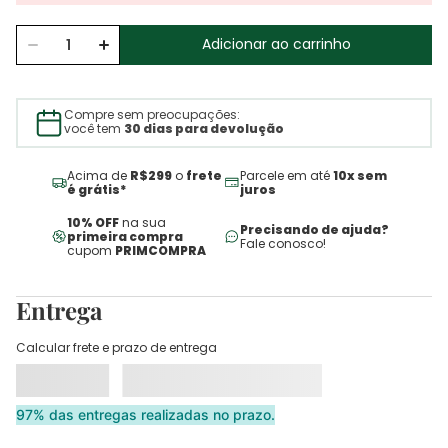
Adicionar ao carrinho
Compre sem preocupações:
você tem
30 dias para devolução
Acima de
R$299
o
frete
Parcele em até
10x sem
é grátis*
juros
10% OFF
na sua
Precisando de ajuda?
primeira compra
Fale conosco!
cupom
PRIMCOMPRA
Entrega
Calcular frete e prazo de entrega
97% das entregas realizadas no prazo.