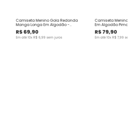
Camiseta Menino Gola Redonda
Camiseta Menino Man
Manga Longa Em Algodão -
Em Algodão Pima - C
Carinhoso
R$
69
,
90
R$
79
,
90
Em até
10
x
R$
6
,
99
sem juros
Em até
10
x
R$
7
,
99
sem jur