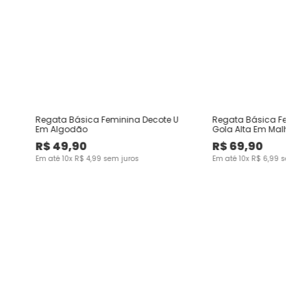
Regata Básica Feminina Decote U
Regata Básica Femini
Em Algodão
Gola Alta Em Malha V
Canelada
R$
49
,
90
R$
69
,
90
Em até
10
x
R$
4
,
99
sem juros
Em até
10
x
R$
6
,
99
sem ju