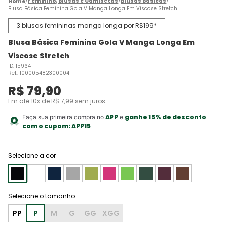
Feminino
Blusas e Camisetas
Blusas Básicas
Blusa Básica Feminina Gola V Manga Longa Em Viscose Stretch
3 blusas femininas manga longa por R$199*
Blusa Básica Feminina Gola V Manga Longa Em
Viscose Stretch
ID
:
15964
Ref.
:
100005482300004
R$
79
,
90
Em até
10
x de
R$
7
,
99
sem juros
APP
ganhe 15% de desconto
Faça sua primeira compra no
e
com o cupom:
APP15
Selecione a cor
PP
P
M
G
GG
XGG