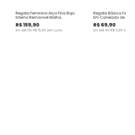
ta
Regata Feminina Alça Fina Bojo
Regata Básica Femin
Interno Removível Malha
Em Canelado de Visc
Poliamida - ENFIM
R$
159
,
90
R$
69
,
90
Em até
10
x
R$
15
,
99
sem juros
Em até
10
x
R$
6
,
99
sem ju