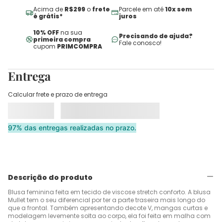
Acima de
R$299
o
frete
Parcele em até
10x sem
é grátis*
juros
10% OFF
na sua
Precisando de ajuda?
primeira compra
Fale conosco!
cupom
PRIMCOMPRA
Entrega
Calcular frete e prazo de entrega
97% das entregas realizadas no prazo.
Descrição do produto
Blusa feminina feita em tecido de viscose stretch conforto. A blusa
Mullet tem o seu diferencial por ter a parte traseira mais longo do
que a frontal. Também apresentando decote V, mangas curtas e
modelagem levemente solta ao corpo, ela foi feita em malha com