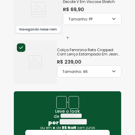
Decote V Em Viscose Stretch
R$
69
,
90
Tamanho:
PP
Navegando nesse item
+
Calça Feminina Reta Cropped
Com Lenço Estampado Em Jeans
Stretch
R$
239
,
00
Tamanho:
46
+
Leve o look
de
por
ou em
x
de
R$
NaN
sem juros