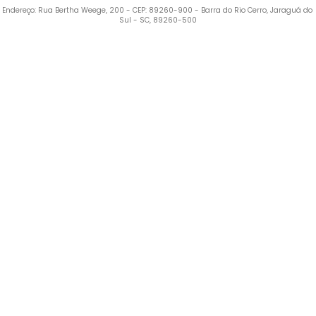
Endereço: Rua Bertha Weege, 200 - CEP: 89260-900 - Barra do Rio Cerro, Jaraguá do 
Sul - SC, 89260-500
Termos mais buscados
1
º
Blusa Feminina
2
º
Vestido
3
º
Calça Feminina
4
º
Pijama Feminino
5
º
Camiseta Feminina
6
º
Pijama
7
º
Moletom Feminino
8
º
Moletom Masculino
9
º
Vestido Infantil
10
º
Camiseta Masculina