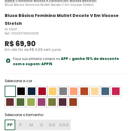
Feminino
Blusas e Camisetas
Blusas Básicas
Blusa Básica Feminina Mullet Decote V Em Viscose Stretch
Blusa Básica Feminina Mullet Decote V Em Viscose
Stretch
ID
:
14247
Ref.
:
100003740000001
R$
69
,
90
Em até
10
x de
R$
6
,
99
sem juros
APP
ganhe 15% de desconto
Faça sua primeira compra no
e
com o cupom:
APP15
Selecione a cor
PP
P
M
G
GG
XGG