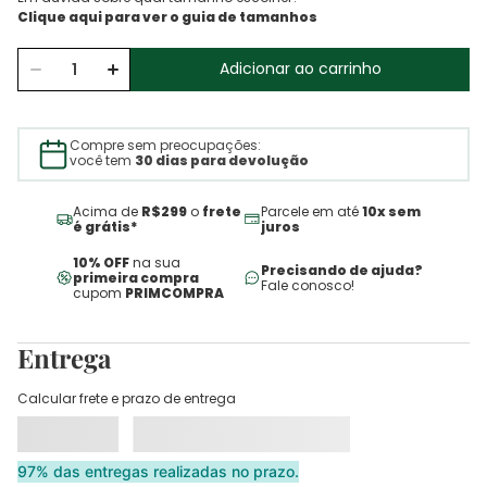
Adicionar ao carrinho
Compre sem preocupações:
você tem
30 dias para devolução
Acima de
R$299
o
frete
Parcele em até
10x sem
é grátis*
juros
10% OFF
na sua
Precisando de ajuda?
primeira compra
Fale conosco!
cupom
PRIMCOMPRA
Entrega
Calcular frete e prazo de entrega
97% das entregas realizadas no prazo.