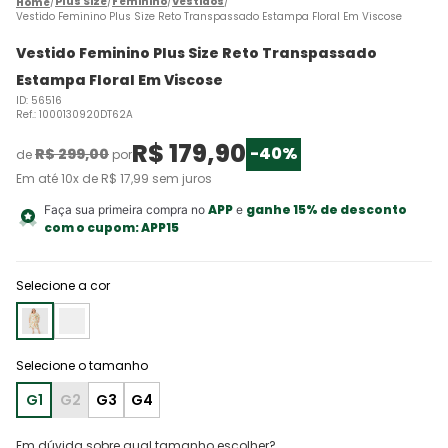
Plus Size
Feminino
Vestidos
Vestido Feminino Plus Size Reto Transpassado Estampa Floral Em Viscose
Vestido Feminino Plus Size Reto Transpassado
Estampa Floral Em Viscose
ID
:
56516
Ref.
:
1000130920DT62A
R$
179
,
90
-
40%
R$
299
,
00
de
por
Em até
10
x de
R$
17
,
99
sem juros
APP
ganhe 15% de desconto
Faça sua primeira compra no
e
com o cupom:
APP15
Selecione a cor
G1
G2
G3
G4
Em dúvida sobre qual tamanho escolher?