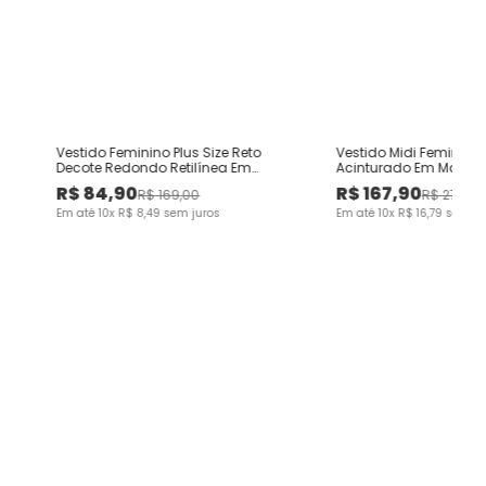
Vestido Feminino Plus Size Reto
Vestido Midi Feminino 
m
Decote Redondo Retilínea Em
Acinturado Em Malha 
Viscose Stretch
Texturizada
R$
84
,
90
R$
167
,
90
R$
169
,
00
R$
279
,
00
Em até
10
x
R$
8
,
49
sem juros
Em até
10
x
R$
16
,
79
sem ju