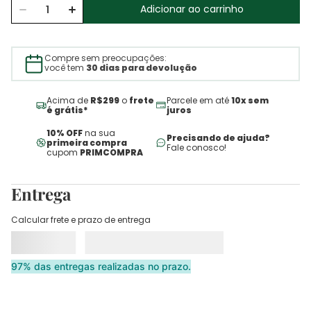
Adicionar ao carrinho
Compre sem preocupações:
você tem
30 dias para devolução
Acima de
R$299
o
frete
Parcele em até
10x sem
é grátis*
juros
10% OFF
na sua
Precisando de ajuda?
primeira compra
Fale conosco!
cupom
PRIMCOMPRA
Entrega
Calcular frete e prazo de entrega
97% das entregas realizadas no prazo.