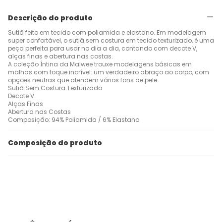
Descrição do produto
Sutiã feito em tecido com poliamida e elastano. Em modelagem
super confortável, o sutiã sem costura em tecido texturizado, é uma
peça perfeita para usar no dia a dia, contando com decote V,
alças finas e abertura nas costas.
A coleção Íntina da Malwee trouxe modelagens básicas em
malhas com toque incrível: um verdadeiro abraço ao corpo, com
opções neutras que atendem vários tons de pele.
Sutiã Sem Costura Texturizado
Decote V
Alças Finas
Abertura nas Costas
Composição: 94% Poliamida / 6% Elastano
Composição do produto