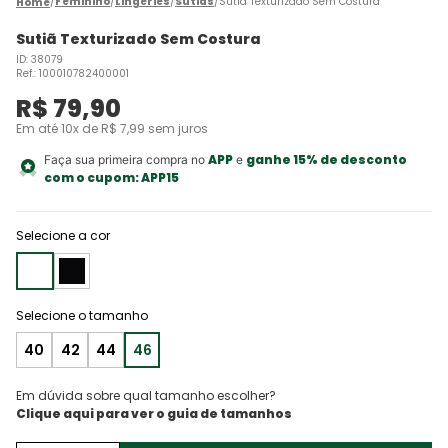
Feminino
Lingeries
Sutiãs
Sutiã Texturizado Sem Costura
Sutiã Texturizado Sem Costura
ID
:
38079
Ref.
:
100010782400001
R$
79
,
90
Em até
10
x de
R$
7
,
99
sem juros
APP
ganhe 15% de desconto
Faça sua primeira compra no
e
com o cupom:
APP15
Selecione a cor
40
42
44
46
Em dúvida sobre qual tamanho escolher?