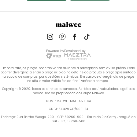
Powered by
Developed by
Embora raro, os preços poderão variar durante a navegação sem aviso prévio. Pode 
ocorrer divergência entre o preço exibido no detalhe do produto e preço apresentado 
na sacola de compras, por questões sistêmicas. Em caso de divergência de preços 
no site, o valor válido é o da finalização da compra. 
 Copyright © 2020. Todos os direitos reservados. As fotos aqui veiculadas, logotipo e 
marca são de propriedade do Grupo Malwee.
NOME: MALWEE MALHAS LTDA
CNPJ: 84.429.737/0001-14
Endereço: Rua Bertha Weege, 200 - CEP: 89260-900 - Barra do Rio Cerro, Jaraguá do 
Sul - SC, 89260-500