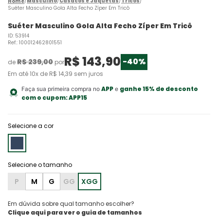
Masculino
Casacos e Jaquetas
Tricôs
Suéter Masculino Gola Alta Fecho Zíper Em Tricô
Suéter Masculino Gola Alta Fecho Zíper Em Tricô
ID
:
53914
Ref.
:
100012462801551
R$
143
,
90
-
40%
R$
239
,
00
de
por
Em até
10
x de
R$
14
,
39
sem juros
APP
ganhe 15% de desconto
Faça sua primeira compra no
e
com o cupom:
APP15
Selecione a cor
P
M
G
GG
XGG
Em dúvida sobre qual tamanho escolher?