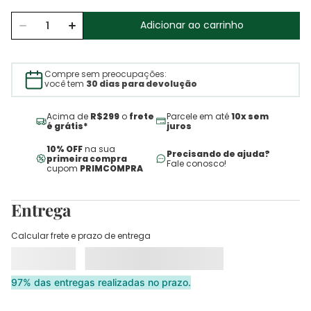
Adicionar ao carrinho
Compre sem preocupações:
você tem
30 dias para devolução
Acima de
R$299
o
frete
Parcele em até
10x sem
é grátis*
juros
10% OFF
na sua
Precisando de ajuda?
primeira compra
Fale conosco!
cupom
PRIMCOMPRA
Entrega
Calcular frete e prazo de entrega
97% das entregas realizadas no prazo.