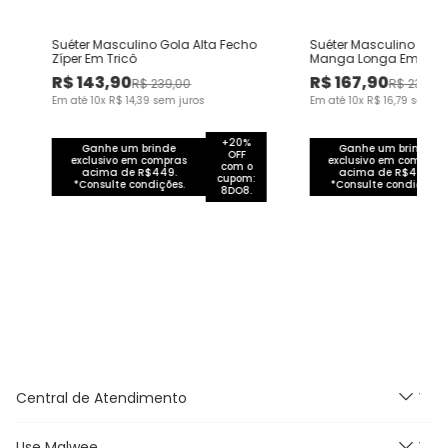
Suéter Masculino Gola Alta Fecho
Suéter Masculino Gol
Zíper Em Tricô
Manga Longa Em Tric
R$
143
,
90
R$
167
,
90
R$
239
,
00
R$
239
,
00
Em até
10
x
R$
14
,
39
sem juros
Em até
10
x
R$
16
,
79
sem ju
+20%
Ganhe um brinde
Ganhe um brinde
OFF
exclusivo em compras
exclusivo em compras
com o
acima de R$449.
acima de R$449.
cupom:
*Consulte condições.
*Consulte condições.
8DO8.
Central de Atendimento
Use Malwee
Segunda à Sexta feira das