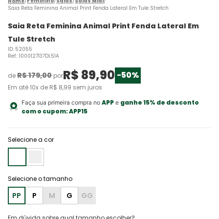
Feminino
Saias
Saias Midi
Saia Reta Feminina Animal Print Fenda Lateral Em Tule Stretch
Saia Reta Feminina Animal Print Fenda Lateral Em
Tule Stretch
ID
:
52055
Ref.
:
1000127137DL51A
R$
89
,
90
-
50%
R$
179
,
00
de
por
Em até
10
x de
R$
8
,
99
sem juros
APP
ganhe 15% de desconto
Faça sua primeira compra no
e
com o cupom:
APP15
Selecione a cor
PP
P
M
G
GG
Em dúvida sobre qual tamanho escolher?