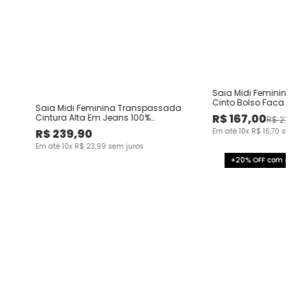
s
Saia Midi Feminina 
Cinto Bolso Faca Em V
Saia Midi Feminina Transpassada
R$
167
,
00
Cintura Alta Em Jeans 100%
R$
279
,
00
Algodão
R$
239
,
90
Em até
10
x
R$
16
,
70
sem ju
Em até
10
x
R$
23
,
99
sem juros
+20% OFF com o cup