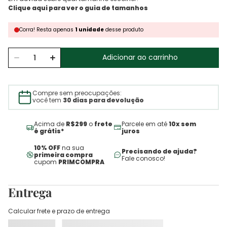
Corra!
Resta
apenas
1
unidade
desse produto
Adicionar ao carrinho
Compre sem preocupações:
você tem
30 dias para devolução
Acima de
R$299
o
frete
Parcele em até
10x sem
é grátis*
juros
10% OFF
na sua
Precisando de ajuda?
primeira compra
Fale conosco!
cupom
PRIMCOMPRA
Entrega
Calcular frete e prazo de entrega