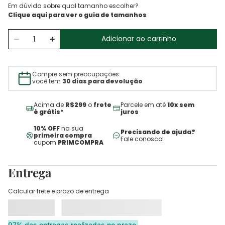
Em dúvida sobre qual tamanho escolher?
Adicionar ao carrinho
Compre sem preocupações:
você tem
30 dias para devolução
Acima de
R$299
o
frete
Parcele em até
10x sem
é grátis*
juros
10% OFF
na sua
Precisando de ajuda?
primeira compra
Fale conosco!
cupom
PRIMCOMPRA
Entrega
Calcular frete e prazo de entrega
97% das entregas realizadas no prazo.