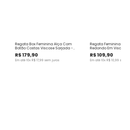
Regata Box Feminina Alça Com
Regata Feminina Regu
M
Botão Costas Viscose Sarjada -
Redondo Em Viscose
ENFIM
R$
179
,
90
R$
109
,
90
Em até
10
x
R$
17
,
99
sem juros
Em até
10
x
R$
10
,
99
sem ju