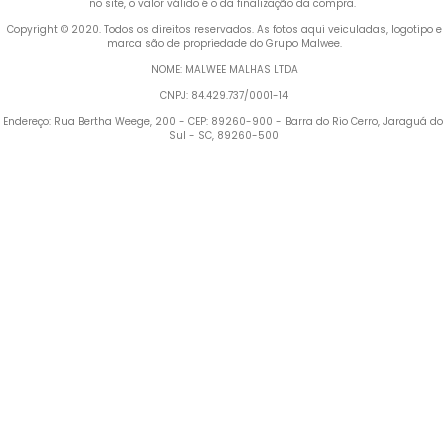
no site, o valor válido é o da finalização da compra. 
 Copyright © 2020. Todos os direitos reservados. As fotos aqui veiculadas, logotipo e 
marca são de propriedade do Grupo Malwee.
NOME: MALWEE MALHAS LTDA
CNPJ: 84.429.737/0001-14
Endereço: Rua Bertha Weege, 200 - CEP: 89260-900 - Barra do Rio Cerro, Jaraguá do 
Sul - SC, 89260-500
Termos mais buscados
1
º
Blusa Feminina
2
º
Vestido
3
º
Calça Feminina
4
º
Pijama Feminino
5
º
Camiseta Feminina
6
º
Pijama
7
º
Moletom Feminino
8
º
Moletom Masculino
Vestido Infantil