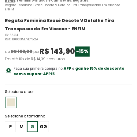
Feminino
Blusas e Camisetas
Regatas
Regata Feminina Evasê Decote V Detalhe Tira Transpassada Em Viscose -
ENFIM
Regata Feminina Evasê Decote V Detalhe Tira
Transpassada Em Viscose - ENFIM
ID
:
63414
Ref.
:
1000135177DY52A
R$
143
,
90
-
15%
R$
169
,
00
de
por
Em até
10
x de
R$
14
,
39
sem juros
APP
ganhe 15% de desconto
Faça sua primeira compra no
e
com o cupom:
APP15
Selecione a cor
P
M
G
GG