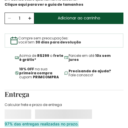
Adicionar ao carrinho
Compre sem preocupações:
você tem
30 dias para devolução
Acima de
R$299
o
frete
Parcele em até
10x sem
é grátis*
juros
10% OFF
na sua
Precisando de ajuda?
primeira compra
Fale conosco!
cupom
PRIMCOMPRA
Entrega
Calcular frete e prazo de entrega
97% das entregas realizadas no prazo.