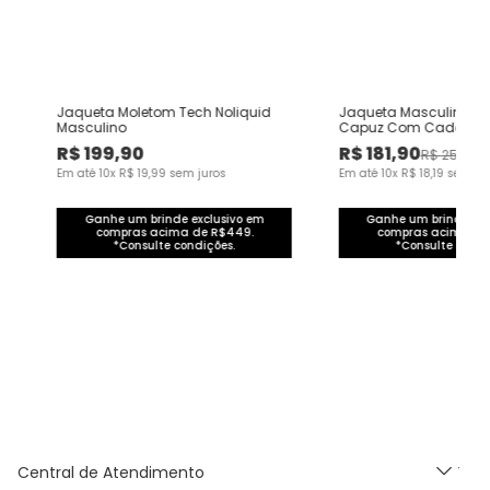
Jaqueta Moletom Tech Noliquid
Jaqueta Masculina Re
Masculino
Capuz Com Cadarço 
Mesclado Flanelado
R$
199
,
90
R$
181
,
90
R$
259
,
00
Em até
10
x
R$
19
,
99
sem juros
Em até
10
x
R$
18
,
19
sem ju
Ganhe um brinde exclusivo em
Ganhe um brinde exc
compras acima de R$449.
compras acima de
*Consulte condições.
*Consulte condi
Central de Atendimento