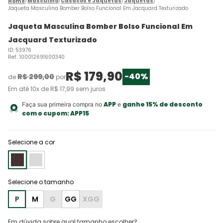
Masculino
Casacos e Jaquetas
Jaquetas
Jaqueta Masculina Bomber Bolso Funcional Em Jacquard Texturizado
Jaqueta Masculina Bomber Bolso Funcional Em
Jacquard Texturizado
ID
:
53976
Ref.
:
100012691600340
R$
179
,
90
-
40%
R$
299
,
00
de
por
Em até
10
x de
R$
17
,
99
sem juros
APP
ganhe 15% de desconto
Faça sua primeira compra no
e
com o cupom:
APP15
Selecione a cor
P
M
G
GG
XGG
Em dúvida sobre qual tamanho escolher?