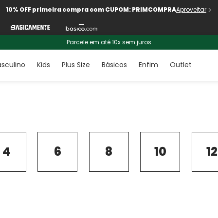
10% OFF primeira compra com CUPOM: PRIMCOMPRA
Aproveitar
Parcele em até 10x sem juros
sculino
Kids
Plus Size
Básicos
Enfim
Outlet
4
6
8
10
12