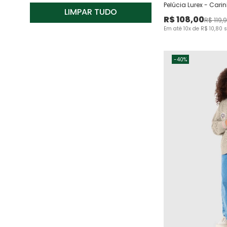
Manga Longa
Pelúcia Lurex - Cari
LIMPAR TUDO
R$
108
,
00
R$
119
,
9
1
Em até
10
x de
R$
10
,
80
s
10
12
-
40%
14
16
18
2
3
4
6
8