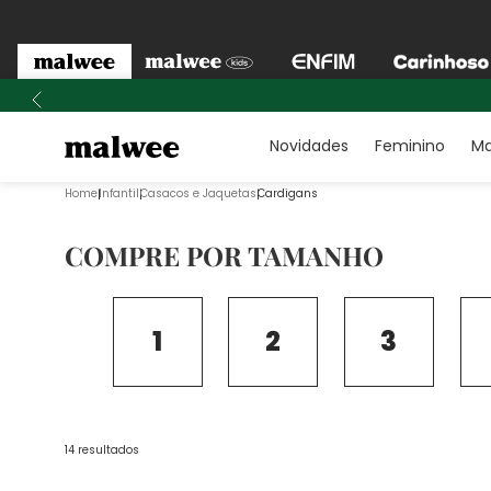
Novidades
Feminino
Ma
Infantil
Casacos e Jaquetas
Cardigans
COMPRE POR TAMANHO
1
2
3
14
resultados