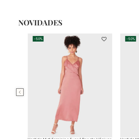
NOVIDADES
-
50%
-
50%