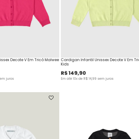
nissex Decote V Em Tricô Malwee
Cardigan Infantil Unissex Decote V Em Tr
Kids
R$
149
,
90
em juros
Em até
10
x de
R$
14
,
99
sem juros