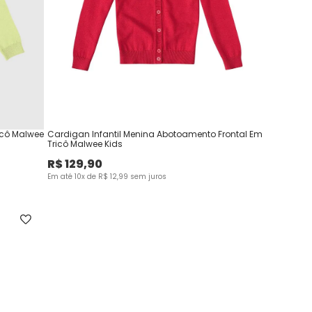
icô Malwee
Cardigan Infantil Menina Abotoamento Frontal Em
Tricô Malwee Kids
R$
129
,
90
Em até
10
x de
R$
12
,
99
sem juros