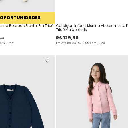
 OPORTUNIDADES
enina Bordado Frontal Em Tricô
Cardigan Infantil Menina Abotoamento F
Tricô Malwee Kids
R$
129
,
90
90
em juros
Em até
10
x de
R$
12
,
99
sem juros