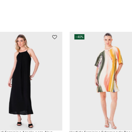
-
40%