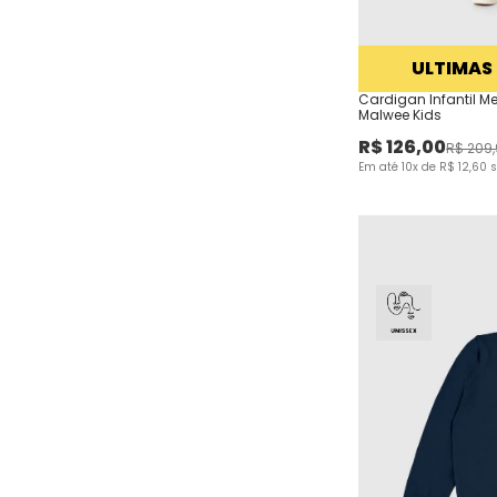
ULTIMAS
Cardigan Infantil M
Malwee Kids
R$
126
,
00
R$
209
,
Em até
10
x de
R$
12
,
60
s