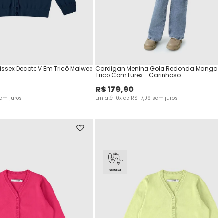
nissex Decote V Em Tricô Malwee
Cardigan Menina Gola Redonda Manga
Tricô Com Lurex - Carinhoso
R$
179
,
90
em juros
Em até
10
x de
R$
17
,
99
sem juros