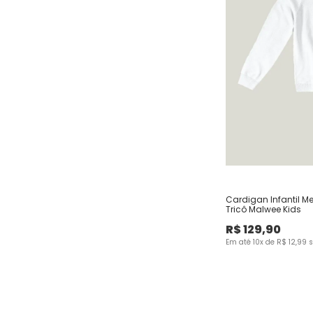
Cardigan Infantil M
Tricô Malwee Kids
R$
129
,
90
Em até
10
x de
R$
12
,
99
s