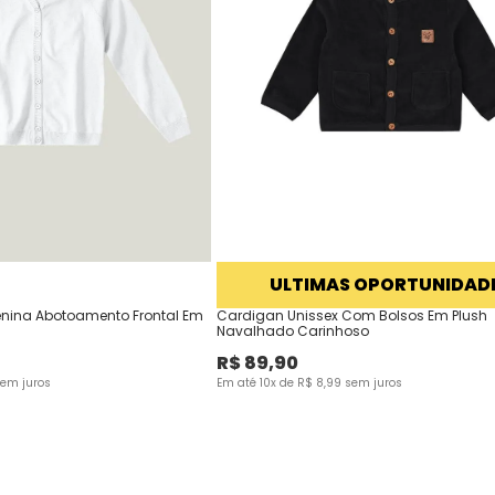
ULTIMAS OPORTUNIDAD
enina Abotoamento Frontal Em
Cardigan Unissex Com Bolsos Em Plush
Navalhado Carinhoso
R$
89
,
90
em juros
Em até
10
x de
R$
8
,
99
sem juros