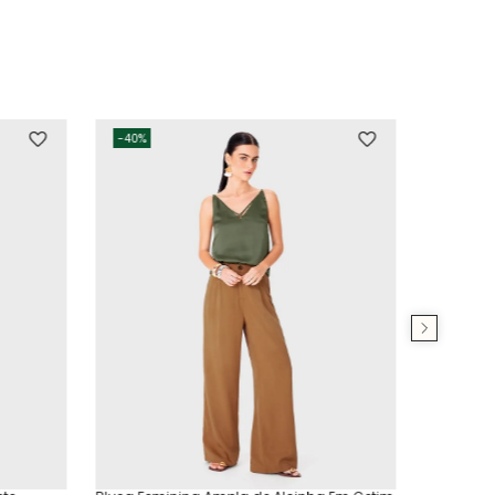
-
40%