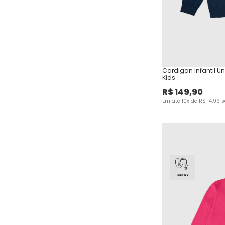
Cardigan Infantil U
Kids
R$
149
,
90
Em até
10
x de
R$
14
,
99
s