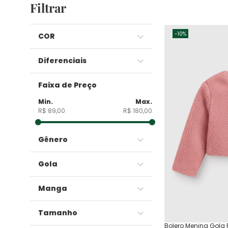
Filtrar
-
10%
COR
Diferenciais
Azul
Faixa de Preço
Branco
Unissex
Cinza
R$ 89,00
R$ 180,00
Off White
Preto
Gênero
Rosa
Verde
Gola
Vermelho
Feminino
Manga
Unissex
Gola Redonda
Tamanho
Gola V
Bolero Menina Gol