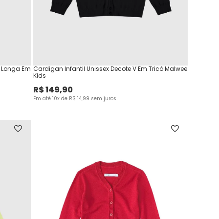
 Longa Em
Cardigan Infantil Unissex Decote V Em Tricô Malwee
Kids
R$
149
,
90
Em até
10
x de
R$
14
,
99
sem juros