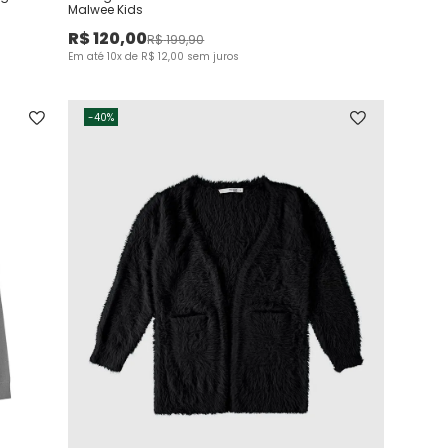
Malwee Kids
R$
120
,
00
R$
199
,
90
Em até
10
x de
R$
12
,
00
sem juros
-
40%