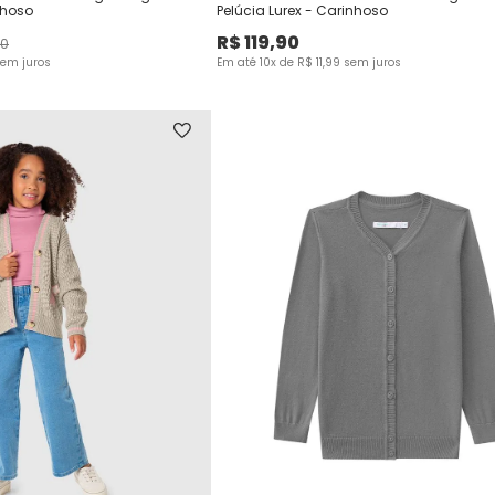
nhoso
Pelúcia Lurex - Carinhoso
R$
119
,
90
0
em juros
Em até
10
x de
R$
11
,
99
sem juros