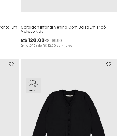
rontal Em
Cardigan Infantil Menina Com Bolso Em Tricô
Malwee Kids
R$
120
,
00
R$
199
,
90
Em até
10
x de
R$
12
,
00
sem juros