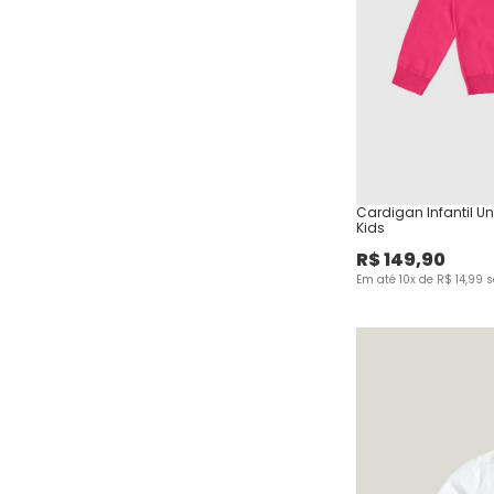
Cardigan Infantil U
Kids
R$
149
,
90
Em até
10
x de
R$
14
,
99
s