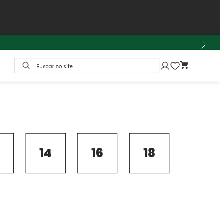
Buscar no site
14
16
18